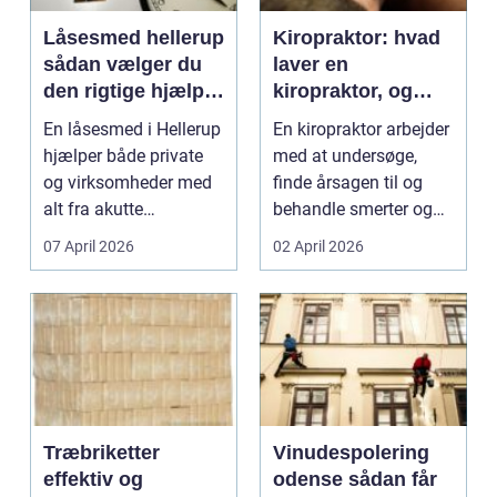
Låsesmed hellerup
Kiropraktor: hvad
sådan vælger du
laver en
den rigtige hjælp
kiropraktor, og
til din sikkerhed
hvornår giver det
En låsesmed i Hellerup
En kiropraktor arbejder
mening at gå til
hjælper både private
med at undersøge,
én?
og virksomheder med
finde årsagen til og
alt fra akutte
behandle smerter og
oplukninger til avanc...
prob...
07 April 2026
02 April 2026
Træbriketter
Vinudespolering
effektiv og
odense sådan får