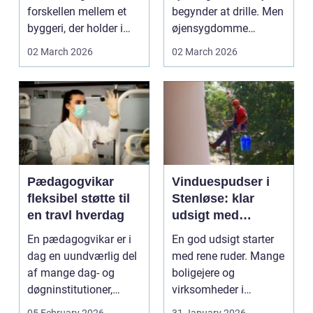
forskellen mellem et
begynder at drille. Men
byggeri, der holder i
øjensygdomme
mange &ari...
udvikler sig ofte
02 March 2026
02 March 2026
langso...
Pædagogvikar
Vinduespudser i
fleksibel støtte til
Stenløse: klar
en travl hverdag
udsigt med
professionel hjælp
En pædagogvikar er i
En god udsigt starter
dag en uundværlig del
med rene ruder. Mange
af mange dag- og
boligejere og
døgninstitutioner,
virksomheder i
botilbud, plejecentre...
Stenløse oplever, at...