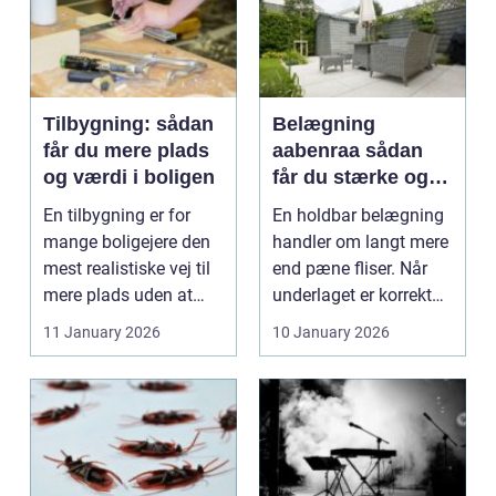
Tilbygning: sådan
Belægning
får du mere plads
aabenraa sådan
og værdi i boligen
får du stærke og
flotte
En tilbygning er for
En holdbar belægning
udendørsarealer
mange boligejere den
handler om langt mere
mest realistiske vej til
end pæne fliser. Når
mere plads uden at
underlaget er korrekt
skulle flytte....
opbygget, og m...
11 January 2026
10 January 2026