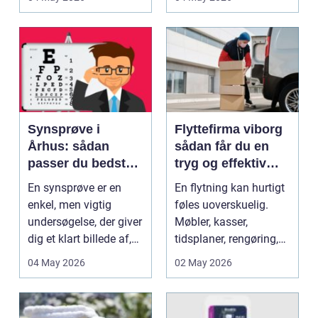
investerer ...
Synsprøve i
Flyttefirma viborg
Århus: sådan
sådan får du en
passer du bedst
tryg og effektiv
på dit syn
flytning
En synsprøve er en
En flytning kan hurtigt
enkel, men vigtig
føles uoverskuelig.
undersøgelse, der giver
Møbler, kasser,
dig et klart billede af,
tidsplaner, rengøring,
hvordan dine ø...
børn, arbejde al...
04 May 2026
02 May 2026