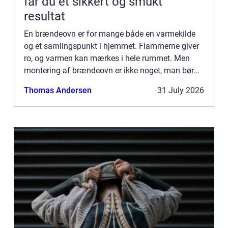
får du et sikkert og smukt
resultat
En brændeovn er for mange både en varmekilde
og et samlingspunkt i hjemmet. Flammerne giver
ro, og varmen kan mærkes i hele rummet. Men
montering af brændeovn er ikke noget, man bør
kaste sig ud i uden viden og planl&ae...
Thomas Andersen
31 July 2026