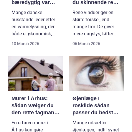
bæredygtig varme
du skinnende rene
til hjemmet
ruder året rundt
Mange danske
Rene vinduer gør en
husstande leder efter
større forskel, end
en varmeløsning, der
mange tror. De giver
både er økonomisk,
mere dagslys, løfter
nem i hverdagen og
humøret og får båd...
10 March 2026
06 March 2026
bedre ...
Murer i Århus:
Øjenlæge I
sådan vælger du
roskilde sådan
den rette fagmand
passer du bedst
til dit byggeri
på dit syn
En erfaren murer i
Mange udsætter
Århus kan gøre
øjenlægen, indtil synet