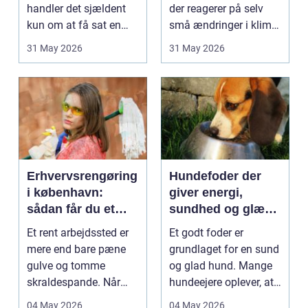
handler det sjældent
der reagerer på selv
kun om at få sat en
små ændringer i klima,
lampe op. El-...
fugt og ...
31 May 2026
31 May 2026
Erhvervsrengøring
Hundefoder der
i københavn:
giver energi,
sådan får du et
sundhed og glæde
sundt og
i hverdagen
Et rent arbejdssted er
Et godt foder er
professionelt
mere end bare pæne
grundlaget for en sund
arbejdsmiljø
gulve og tomme
og glad hund. Mange
skraldespande. Når
hundeejere oplever, at
virksomheder
adfærd, pels, aff...
04 May 2026
04 May 2026