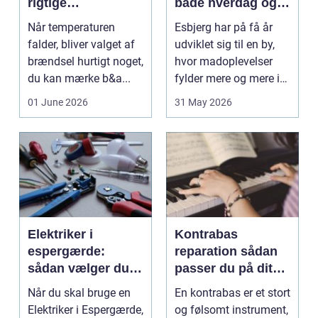
rigtige
både hverdag og
varmeløsning til
fest
Når temperaturen
Esbjerg har på få år
hjemmet
falder, bliver valget af
udviklet sig til en by,
brændsel hurtigt noget,
hvor madoplevelser
du kan mærke b&a...
fylder mere og mere i
hverdagen. Lok...
01 June 2026
31 May 2026
Elektriker i
Kontrabas
espergærde:
reparation sådan
sådan vælger du
passer du på dit
trygt og sikkert
instrument
Når du skal bruge en
En kontrabas er et stort
Elektriker i Espergærde,
og følsomt instrument,