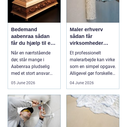
Bedemand
Maler erhverv
aabenraa sådan
sådan får
får du hjælp til en
virksomheder
værdig afsked
mest værdi af
Når en nærtstående
Et professionelt
professionelt
dør, står mange i
malerarbejde kan virke
malerarbejde
Aabenraa pludselig
som en simpel opgave.
med et stort ansvar
Alligevel gør forskellen
midt i sorgen.
på gør-det-se...
05 June 2026
04 June 2026
Praktiske...