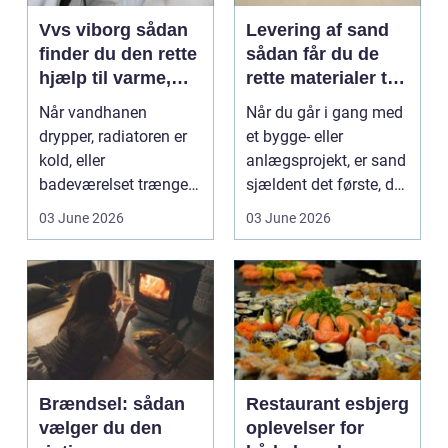
Vvs viborg sådan
Levering af sand
finder du den rette
sådan får du de
hjælp til varme,
rette materialer til
vand og bad
dit projekt
Når vandhanen
Når du går i gang med
drypper, radiatoren er
et bygge- eller
kold, eller
anlægsprojekt, er sand
badeværelset trænger
sjældent det første, du
til en gennemgribende
tænker på. Men ...
03 June 2026
03 June 2026
renoveri...
Brændsel: sådan
Restaurant esbjerg
vælger du den
oplevelser for