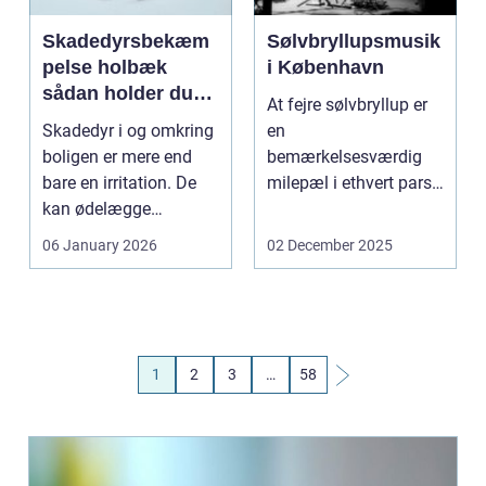
Skadedyrsbekæm
Sølvbryllupsmusik
pelse holbæk
i København
sådan holder du
At fejre sølvbryllup er
hjem og
Skadedyr i og omkring
en
virksomhed fri for
boligen er mere end
bemærkelsesværdig
ubudne gæster
bare en irritation. De
milepæl i ethvert pars
kan ødelægge
liv. De...
bygninger, forurene
06 January 2026
02 December 2025
fø...
1
2
3
…
58