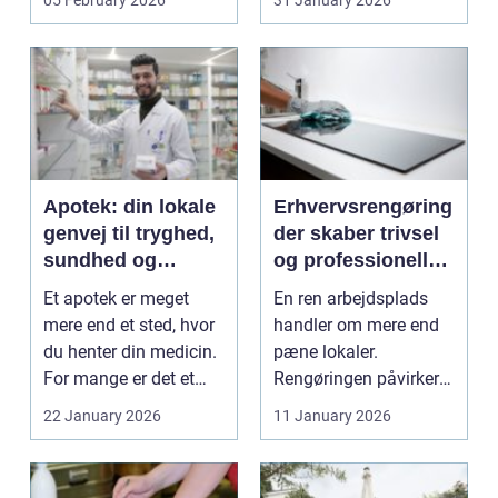
05 February 2026
31 January 2026
Apotek: din lokale
Erhvervsrengøring
genvej til tryghed,
der skaber trivsel
sundhed og
og professionelle
rådgivning
rammer
Et apotek er meget
En ren arbejdsplads
mere end et sted, hvor
handler om mere end
du henter din medicin.
pæne lokaler.
For mange er det et
Rengøringen påvirker
fast holdepunkt...
b&arin...
22 January 2026
11 January 2026