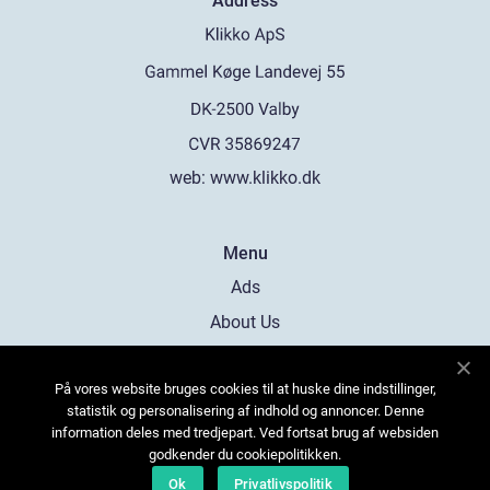
Address
web:
www.klikko.dk
Menu
Ads
About Us
Cookies
På vores website bruges cookies til at huske dine indstillinger,
Contact
statistik og personalisering af indhold og annoncer. Denne
Sitemap
information deles med tredjepart. Ved fortsat brug af websiden
godkender du cookiepolitikken.
Ok
Privatlivspolitik