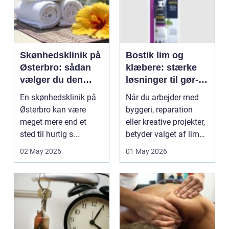
Skønhedsklinik på
Bostik lim og
Østerbro: sådan
klæbere: stærke
vælger du den
løsninger til gør-
rette behandling
det-selv og
En skønhedsklinik på
Når du arbejder med
professionelle
Østerbro kan være
byggeri, reparation
meget mere end et
eller kreative projekter,
sted til hurtig s...
betyder valget af lim
mere, end ma...
02 May 2026
01 May 2026