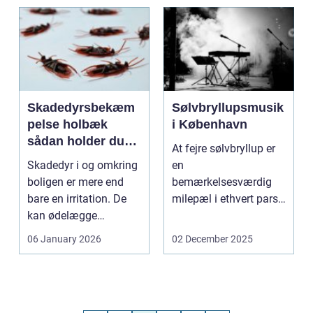
Skadedyrsbekæm
Sølvbryllupsmusik
pelse holbæk
i København
sådan holder du
At fejre sølvbryllup er
hjem og
Skadedyr i og omkring
en
virksomhed fri for
boligen er mere end
bemærkelsesværdig
ubudne gæster
bare en irritation. De
milepæl i ethvert pars
kan ødelægge
liv. De...
bygninger, forurene
06 January 2026
02 December 2025
fø...