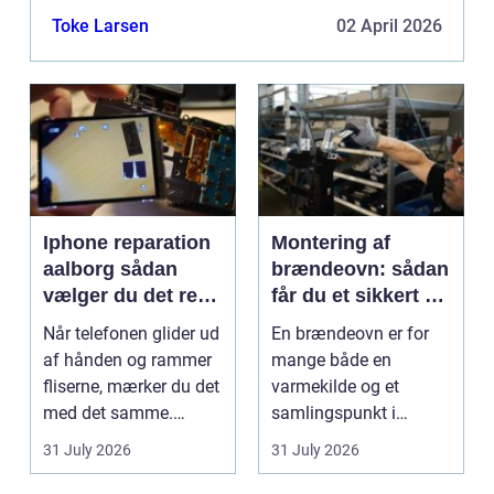
langt mere end det. Det handler om at gensk...
Toke Larsen
02 April 2026
Iphone reparation
Montering af
aalborg sådan
brændeovn: sådan
vælger du det rette
får du et sikkert og
værksted
smukt resultat
Når telefonen glider ud
En brændeovn er for
af hånden og rammer
mange både en
fliserne, mærker du det
varmekilde og et
med det samme.
samlingspunkt i
Skærmen splintrer...
hjemmet. Flammerne
31 July 2026
31 July 2026
gi...