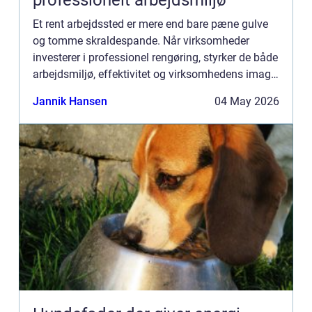
professionelt arbejdsmiljø
Et rent arbejdssted er mere end bare pæne gulve
og tomme skraldespande. Når virksomheder
investerer i professionel rengøring, styrker de både
arbejdsmiljø, effektivitet og virksomhedens image.
Mange virksomheder i København vælger i dag
Jannik Hansen
04 May 2026
fast erhvervs...