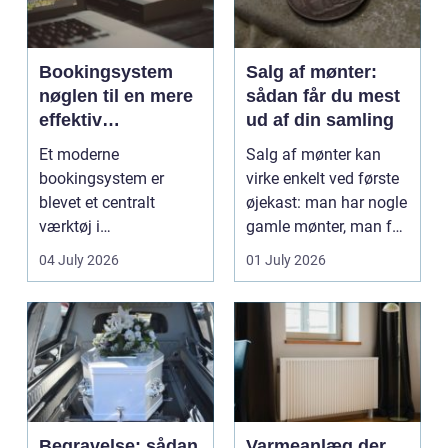
Bookingsystem
Salg af mønter:
nøglen til en mere
sådan får du mest
effektiv
ud af din samling
klinikhverdag
Et moderne
Salg af mønter kan
bookingsystem er
virke enkelt ved første
blevet et centralt
øjekast: man har nogle
værktøj i
gamle mønter, man får
sundhedssektoren.
dem vurderet...
04 July 2026
01 July 2026
Klinikker, praksis og
beh...
Begravelse: sådan
Varmeanlæg der