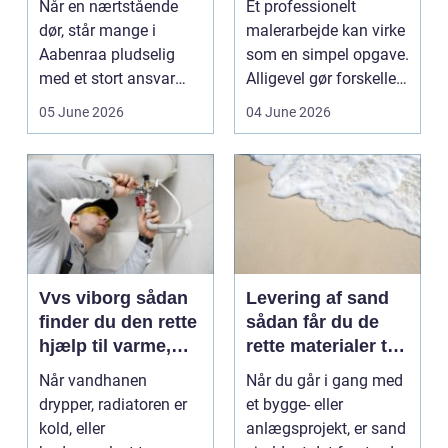
Når en nærtstående
Et professionelt
professionelt
dør, står mange i
malerarbejde kan virke
malerarbejde
Aabenraa pludselig
som en simpel opgave.
med et stort ansvar
Alligevel gør forskellen
midt i sorgen.
på gør-det-se...
05 June 2026
04 June 2026
Praktiske...
Vvs viborg sådan
Levering af sand
finder du den rette
sådan får du de
hjælp til varme,
rette materialer til
vand og bad
dit projekt
Når vandhanen
Når du går i gang med
drypper, radiatoren er
et bygge- eller
kold, eller
anlægsprojekt, er sand