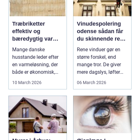
Træbriketter
Vinudespolering
effektiv og
odense sådan får
bæredygtig varme
du skinnende rene
til hjemmet
ruder året rundt
Mange danske
Rene vinduer gør en
husstande leder efter
større forskel, end
en varmeløsning, der
mange tror. De giver
både er økonomisk,
mere dagslys, løfter
nem i hverdagen og
humøret og får båd...
10 March 2026
06 March 2026
bedre ...