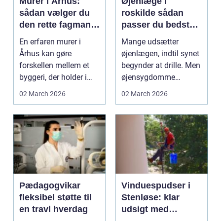
Murer i Århus:
Øjenlæge I
sådan vælger du
roskilde sådan
den rette fagmand
passer du bedst
til dit byggeri
på dit syn
En erfaren murer i
Mange udsætter
Århus kan gøre
øjenlægen, indtil synet
forskellen mellem et
begynder at drille. Men
byggeri, der holder i
øjensygdomme
mange &ari...
udvikler sig ofte
02 March 2026
02 March 2026
langso...
Pædagogvikar
Vinduespudser i
fleksibel støtte til
Stenløse: klar
en travl hverdag
udsigt med