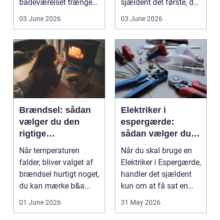
badeværelset trænger
sjældent det første, du
til en gennemgribende
tænker på. Men ...
03 June 2026
03 June 2026
renoveri...
Brændsel: sådan
Elektriker i
vælger du den
espergærde:
rigtige
sådan vælger du
varmeløsning til
trygt og sikkert
Når temperaturen
Når du skal bruge en
hjemmet
falder, bliver valget af
Elektriker i Espergærde,
brændsel hurtigt noget,
handler det sjældent
du kan mærke b&a...
kun om at få sat en
lampe op. El-...
01 June 2026
31 May 2026