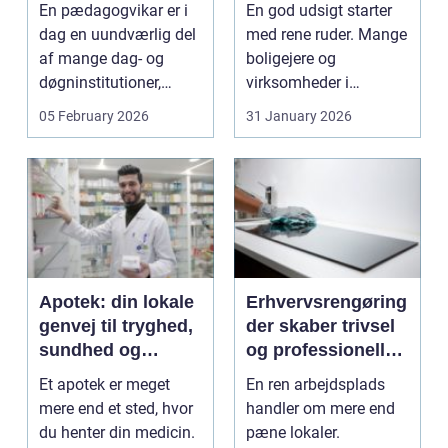
professionel hjælp
En pædagogvikar er i
En god udsigt starter
dag en uundværlig del
med rene ruder. Mange
af mange dag- og
boligejere og
døgninstitutioner,
virksomheder i
botilbud, plejecentre...
Stenløse oplever, at...
05 February 2026
31 January 2026
Apotek: din lokale
Erhvervsrengøring
genvej til tryghed,
der skaber trivsel
sundhed og
og professionelle
rådgivning
rammer
Et apotek er meget
En ren arbejdsplads
mere end et sted, hvor
handler om mere end
du henter din medicin.
pæne lokaler.