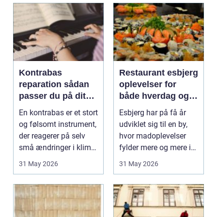
Kontrabas
Restaurant esbjerg
reparation sådan
oplevelser for
passer du på dit
både hverdag og
instrument
fest
En kontrabas er et stort
Esbjerg har på få år
og følsomt instrument,
udviklet sig til en by,
der reagerer på selv
hvor madoplevelser
små ændringer i klima,
fylder mere og mere i
fugt og ...
hverdagen. Lok...
31 May 2026
31 May 2026