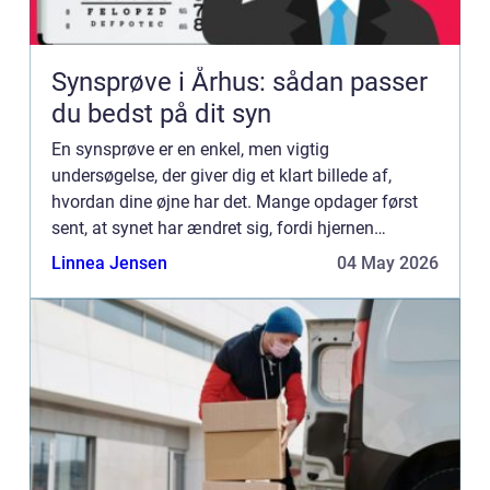
Synsprøve i Århus: sådan passer
du bedst på dit syn
En synsprøve er en enkel, men vigtig
undersøgelse, der giver dig et klart billede af,
hvordan dine øjne har det. Mange opdager først
sent, at synet har ændret sig, fordi hjernen
langsomt vænner sig til et dårligere syn. Derfor
Linnea Jensen
04 May 2026
kan en synsprøve århus ...