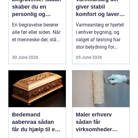
skaber du en
giver stabil
personlig og
komfort og lavere
respektfuld afsked
energiregning
En begravelse berører
Varmeanlæg er hjertet
alle før eller siden. Når
i enhver bygning, og
et menneske dør, stå...
valget af løsning har
stor betydning for
b&a...
30 June 2026
05 June 2026
Bedemand
Maler erhverv
aabenraa sådan
sådan får
får du hjælp til en
virksomheder
værdig afsked
mest værdi af