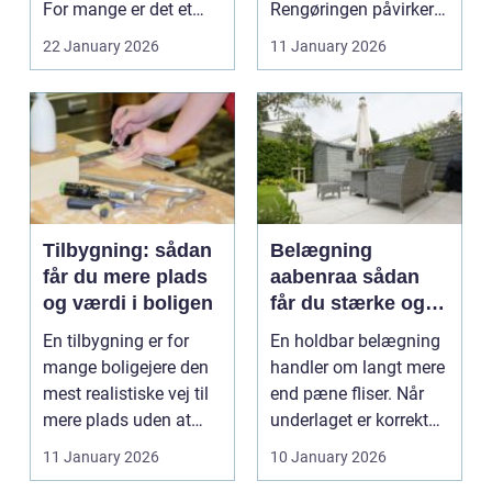
For mange er det et
Rengøringen påvirker
fast holdepunkt...
b&arin...
22 January 2026
11 January 2026
Tilbygning: sådan
Belægning
får du mere plads
aabenraa sådan
og værdi i boligen
får du stærke og
flotte
En tilbygning er for
En holdbar belægning
udendørsarealer
mange boligejere den
handler om langt mere
mest realistiske vej til
end pæne fliser. Når
mere plads uden at
underlaget er korrekt
skulle flytte....
opbygget, og m...
11 January 2026
10 January 2026