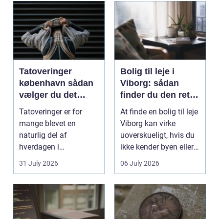
Tatoveringer
Bolig til leje i
københavn sådan
Viborg: sådan
vælger du det
finder du den rette
rigtige studie
lejlighed
Tatoveringer er for
At finde en bolig til leje
mange blevet en
Viborg kan virke
naturlig del af
uoverskueligt, hvis du
hverdagen i
ikke kender byen eller
København. Byen er
det lokale...
31 July 2026
06 July 2026
fyldt med dygtige...