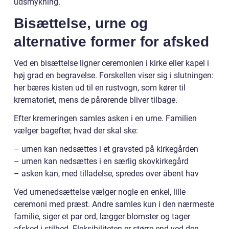
udsmykning.
Bisættelse, urne og
alternative former for afsked
Ved en bisættelse ligner ceremonien i kirke eller kapel i
høj grad en begravelse. Forskellen viser sig i slutningen:
her bæres kisten ud til en rustvogn, som kører til
krematoriet, mens de pårørende bliver tilbage.
Efter kremeringen samles asken i en urne. Familien
vælger bagefter, hvad der skal ske:
– urnen kan nedsættes i et gravsted på kirkegården
– urnen kan nedsættes i en særlig skovkirkegård
– asken kan, med tilladelse, spredes over åbent hav
Ved urnenedsættelse vælger nogle en enkel, lille
ceremoni med præst. Andre samles kun i den nærmeste
familie, siger et par ord, lægger blomster og tager
afsked i stilhed. Fleksibiliteten er større end ved den