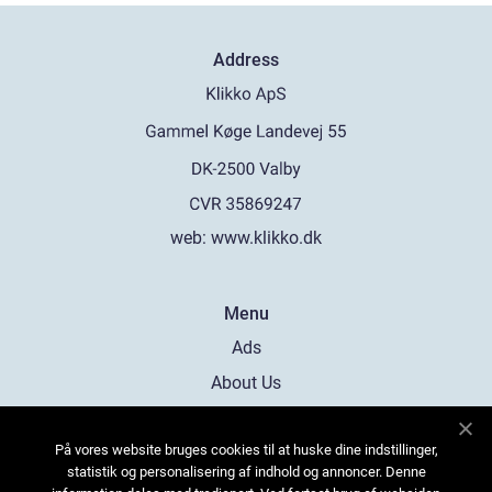
Address
web:
www.klikko.dk
Menu
Ads
About Us
Cookies
På vores website bruges cookies til at huske dine indstillinger,
Contact
statistik og personalisering af indhold og annoncer. Denne
Sitemap