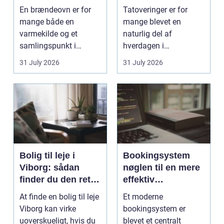
smukt resultat
rigtige studie
En brændeovn er for
Tatoveringer er for
mange både en
mange blevet en
varmekilde og et
naturlig del af
samlingspunkt i
hverdagen i
hjemmet. Flammerne
København. Byen er
31 July 2026
31 July 2026
gi...
fyldt med dygtige...
Bolig til leje i
Bookingsystem
Viborg: sådan
nøglen til en mere
finder du den rette
effektiv
lejlighed
klinikhverdag
At finde en bolig til leje
Et moderne
Viborg kan virke
bookingsystem er
uoverskueligt, hvis du
blevet et centralt