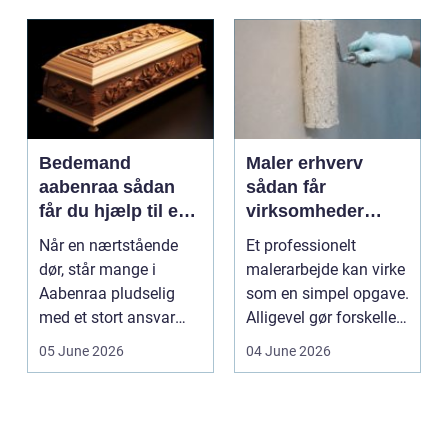
Bedemand
Maler erhverv
aabenraa sådan
sådan får
får du hjælp til en
virksomheder
værdig afsked
mest værdi af
Når en nærtstående
Et professionelt
professionelt
dør, står mange i
malerarbejde kan virke
malerarbejde
Aabenraa pludselig
som en simpel opgave.
med et stort ansvar
Alligevel gør forskellen
midt i sorgen.
på gør-det-se...
05 June 2026
04 June 2026
Praktiske...