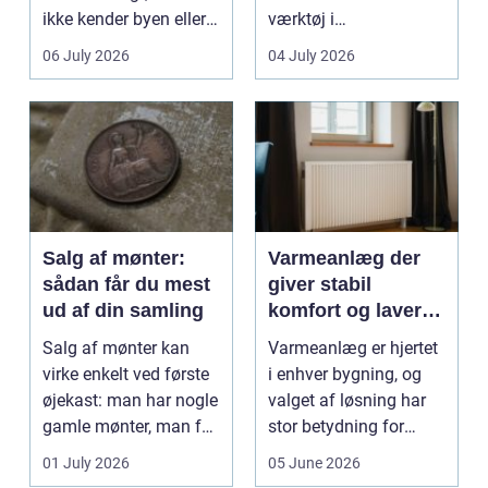
ikke kender byen eller
værktøj i
det lokale...
sundhedssektoren.
06 July 2026
04 July 2026
Klinikker, praksis og
beh...
Salg af mønter:
Varmeanlæg der
sådan får du mest
giver stabil
ud af din samling
komfort og lavere
energiregning
Salg af mønter kan
Varmeanlæg er hjertet
virke enkelt ved første
i enhver bygning, og
øjekast: man har nogle
valget af løsning har
gamle mønter, man får
stor betydning for
dem vurderet...
b&a...
01 July 2026
05 June 2026