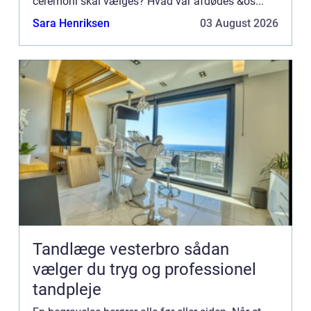
ceremoni skal vælges? Hvad var afdødes &os...
Sara Henriksen
03 August 2026
Tandlæge vesterbro sådan
vælger du tryg og professionel
tandpleje