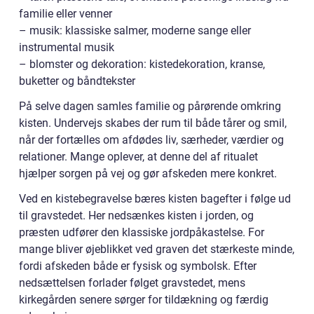
familie eller venner
– musik: klassiske salmer, moderne sange eller
instrumental musik
– blomster og dekoration: kistedekoration, kranse,
buketter og båndtekster
På selve dagen samles familie og pårørende omkring
kisten. Undervejs skabes der rum til både tårer og smil,
når der fortælles om afdødes liv, særheder, værdier og
relationer. Mange oplever, at denne del af ritualet
hjælper sorgen på vej og gør afskeden mere konkret.
Ved en kistebegravelse bæres kisten bagefter i følge ud
til gravstedet. Her nedsænkes kisten i jorden, og
præsten udfører den klassiske jordpåkastelse. For
mange bliver øjeblikket ved graven det stærkeste minde,
fordi afskeden både er fysisk og symbolsk. Efter
nedsættelsen forlader følget gravstedet, mens
kirkegården senere sørger for tildækning og færdig