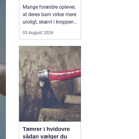
opmærksomhed
Mange forældre oplever,
at deres barn virker mere
uroligt, skævt i kroppen
eller klager over smerter,
03 August 2026
uden at der er en klar
forklaring. Her kan en
børnekiropraktor være en
mulighed. En kiropraktor
med særlig erfaring i...
Tømrer i hvidovre
sådan vælger du