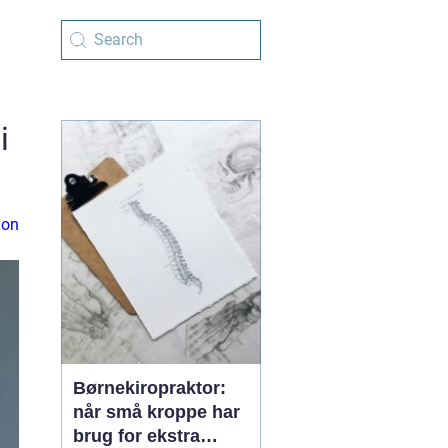
i
ion
Børnekiropraktor:
når små kroppe har
brug for ekstra