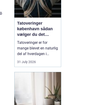
g.
Tatoveringer
københavn sådan
vælger du det
rigtige studie
Tatoveringer er for
mange blevet en naturlig
del af hverdagen i
København. Byen er fyldt
31 July 2026
med dygtige artister,
historiske studier og
moderne tatovørbutikker,
hvor stilarter og udtryk
spænder vidt. Når man
søger efter ...