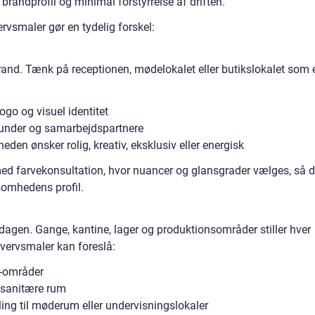
randprofil og minimal forstyrrelse af driften.
ervsmaler gør en tydelig forskel:
and. Tænk på receptionen, mødelokalet eller butikslokalet som 
ogo og visuel identitet
kunder og samarbejdspartnere
den ønsker rolig, kreativ, eksklusiv eller energisk
med farvekonsultation, hvor nuancer og glansgrader vælges, så 
ksomhedens profil.
erdagen. Gange, kantine, lager og produktionsområder stiller hver
rhvervsmaler kan foreslå:
ik-områder
g sanitære rum
ng til møderum eller undervisningslokaler