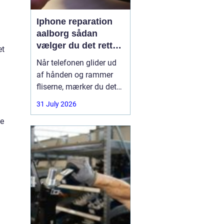
Iphone reparation
aalborg sådan
vælger du det rette
et
værksted
Når telefonen glider ud
af hånden og rammer
fliserne, mærker du det
med det samme.
31 July 2026
Skærmen splintrer, lyden
de
forsvinder, eller batteriet
står af midt på dagen.
For mange i Aalborg er
mobilen helt central i
både arbejde, studie og
hverdag. Derfor