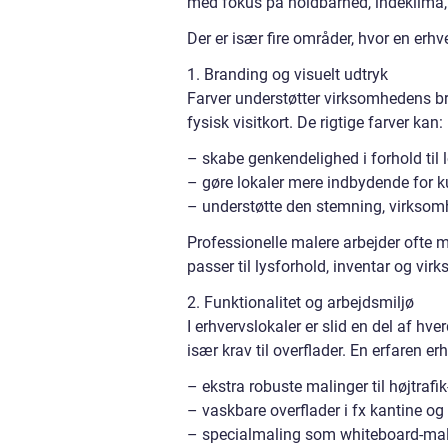
med fokus på holdbarhed, indeklima, b
Der er især fire områder, hvor en erhv
1. Branding og visuelt udtryk
Farver understøtter virksomhedens br
fysisk visitkort. De rigtige farver kan:
– skabe genkendelighed i forhold til l
– gøre lokaler mere indbydende for 
– understøtte den stemning, virksomhe
Professionelle malere arbejder ofte 
passer til lysforhold, inventar og vir
2. Funktionalitet og arbejdsmiljø
I erhvervslokaler er slid en del af hv
især krav til overflader. En erfaren e
– ekstra robuste malinger til højtraf
– vaskbare overflader i fx kantine o
– specialmaling som whiteboard-mali