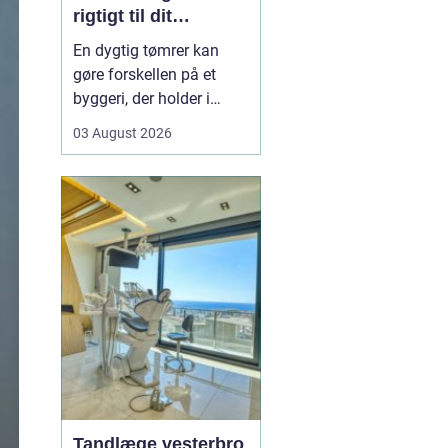
rigtigt til dit
byggeprojekt
En dygtig tømrer kan
gøre forskellen på et
byggeri, der holder i
årevis, og et projekt, der
03 August 2026
giver dig problemer igen
og igen. Når du leder
efter en tømrer i
Hvidovre, handler det
derfor ikke kun om pris.
Det handler om kvalitet,
tryghed og gode løsni...
Tandlæge vesterbro