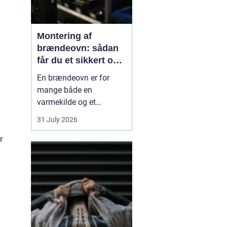
Montering af
brændeovn: sådan
får du et sikkert og
smukt resultat
En brændeovn er for
mange både en
varmekilde og et
samlingspunkt i
31 July 2026
hjemmet. Flammerne
giver ro, og varmen kan
r
mærkes i hele rummet.
Men montering af
brændeovn er ikke noget,
man bør kaste sig ud i
uden viden og
planl&ae...