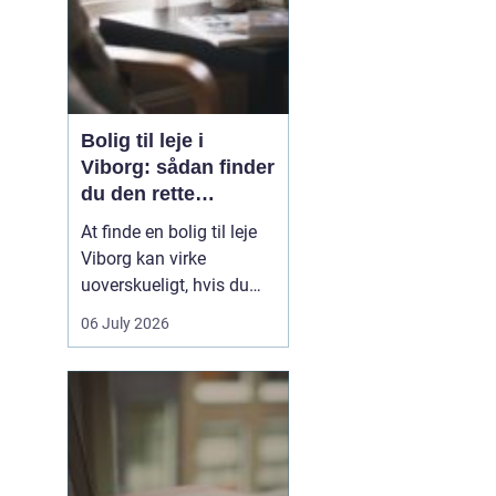
Bolig til leje i
Viborg: sådan finder
du den rette
lejlighed
At finde en bolig til leje
Viborg kan virke
uoverskueligt, hvis du
ikke kender byen eller det
06 July 2026
lokale boligmarked. Der
er mange muligheder,
priserne varierer, og
områderne har hver
deres særpræg. Med en
klar plan, lidt viden om