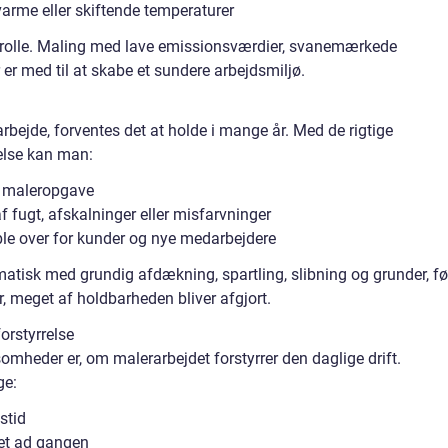
 varme eller skiftende temperaturer
l rolle. Maling med lave emissionsværdier, svanemærkede
 er med til at skabe et sundere arbejdsmiljø.
rbejde, forventes det at holde i mange år. Med de rigtige
delse kan man:
r maleropgave
 fugt, afskalninger eller misfarvninger
able over for kunder og nye medarbejdere
matisk med grundig afdækning, spartling, slibning og grunder, fø
, meget af holdbarheden bliver afgjort.
orstyrrelse
somheder er, om malerarbejdet forstyrrer den daglige drift.
ge:
stid
ket ad gangen