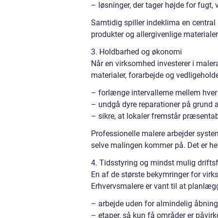
– løsninger, der tager højde for fugt,
Samtidig spiller indeklima en centra
produkter og allergivenlige materialer
3. Holdbarhed og økonomi
Når en virksomhed investerer i malera
materialer, forarbejde og vedligehol
– forlænge intervallerne mellem hve
– undgå dyre reparationer på grund af
– sikre, at lokaler fremstår præsent
Professionelle malere arbejder syste
selve malingen kommer på. Det er her
4. Tidsstyring og mindst mulig driftsf
En af de største bekymringer for virk
Erhvervsmalere er vant til at planlæg
– arbejde uden for almindelig åbning
– etaper, så kun få områder er påvir