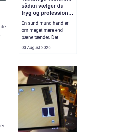
sådan vælger du
tryg og professionel
v
tandpleje
En sund mund handler
åde
om meget mere end
,
pæne tænder. Det
påvirker både din
03 August 2026
hverdag, din selvtillid og
dit generelle helbred. Når
du
leder efter tandlæge
vesterbro
, møder du
derfor mange
valgmuligheder m...
er