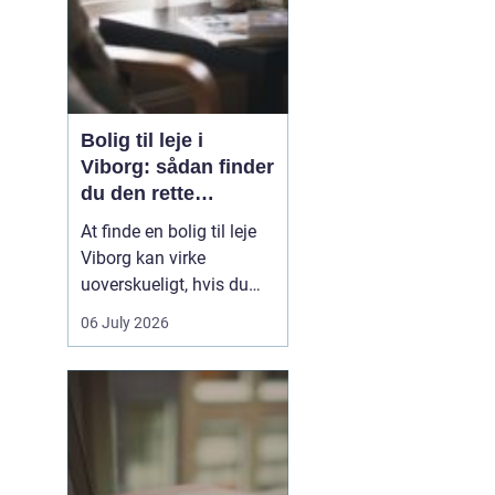
Bolig til leje i
Viborg: sådan finder
du den rette
lejlighed
At finde en bolig til leje
Viborg kan virke
uoverskueligt, hvis du
ikke kender byen eller det
06 July 2026
lokale boligmarked. Der
er mange muligheder,
priserne varierer, og
områderne har hver
deres særpræg. Med en
klar plan, lidt viden om