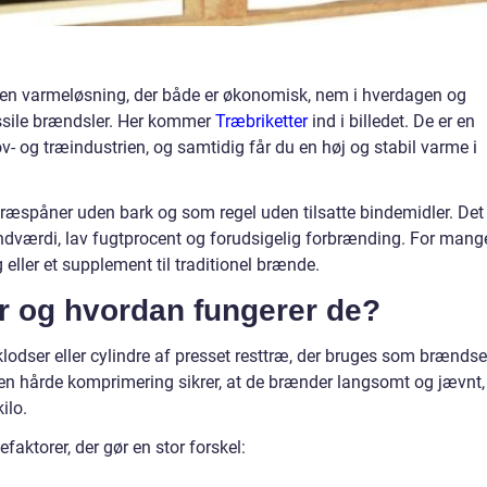
en varmeløsning, der både er økonomisk, nem i hverdagen og
fossile brændsler. Her kommer
Træbriketter
ind i billedet. De er en
v- og træindustrien, og samtidig får du en høj og stabil varme i
træspåner uden bark og som regel uden tilsatte bindemidler. Det
dværdi, lav fugtprocent og forudsigelig forbrænding. For mang
 eller et supplement til traditionel brænde.
er og hvordan fungerer de?
klodser eller cylindre af presset resttræ, der bruges som brændsel
en hårde komprimering sikrer, at de brænder langsomt og jævnt,
ilo.
lefaktorer, der gør en stor forskel: