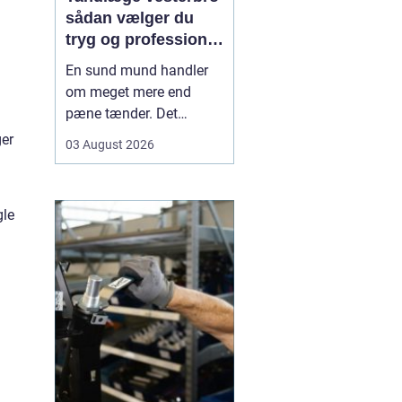
sådan vælger du
tryg og professionel
tandpleje
En sund mund handler
om meget mere end
pæne tænder. Det
påvirker både din
er
03 August 2026
hverdag, din selvtillid og
dit generelle helbred. Når
du
leder efter tandlæge
gle
vesterbro
, møder du
derfor mange
valgmuligheder m...