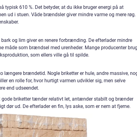
å typisk 610 %. Det betyder, at du ikke bruger energi på at
men ud i stuen. Våde brændsler giver mindre varme og mere røg.
genskaber.
n bark og lim giver en renere forbrænding. De efterlader mindre
mme måde som brændsel med urenheder. Mange producenter brug
produktion, som ellers ville gå til spilde.
sto længere brændetid. Nogle briketter er hule, andre massive, no
ller en rolle for, hvor hurtigt varmen udvikler sig, men selve
ere end udseendet.
 gode briketter tænder relativt let, antænder stabilt og brænder
gt dør ud. De efterlader en fin, lys aske, som er nem at fjerne.