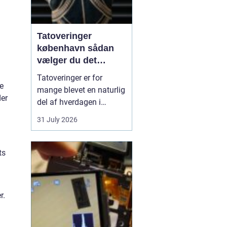
Tatoveringer
københavn sådan
vælger du det
rigtige studie
Tatoveringer er for
e
mange blevet en naturlig
der
del af hverdagen i
København. Byen er fyldt
31 July 2026
med dygtige artister,
historiske studier og
moderne tatovørbutikker,
ts
hvor stilarter og udtryk
spænder vidt. Når man
søger efter ...
r.