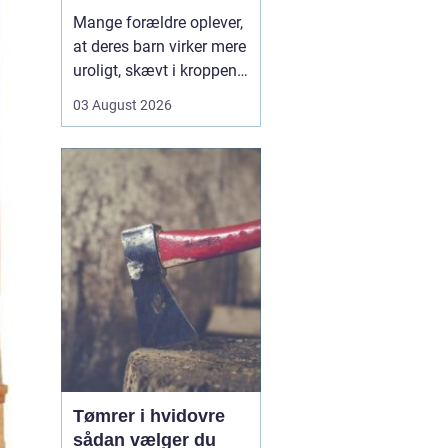
opmærksomhed
Mange forældre oplever,
at deres barn virker mere
uroligt, skævt i kroppen
eller klager over smerter,
03 August 2026
uden at der er en klar
forklaring. Her kan en
børnekiropraktor være en
mulighed. En kiropraktor
med særlig erfaring i...
Tømrer i hvidovre
sådan vælger du