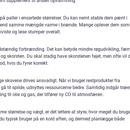
som supplement til anden opvarmning.
 på paller i ensartede størrelser. Du kan nemt stable dem pænt i
ndre end samme mængde varme i brænde. Mange oplever dem som
kviste og løse stumper overalt.
uldstændig forbrænding. Det kan betyde mindre røgudvikling, færr
og skorsten. Du skal stadig have skorstenen fejet, men ofte vil 
, hvis du fyrer korrekt.
e skovene drives ansvarligt. Når vi bruger restprodukter fra
 gå til spilde, udnyttes ressourcerne bedre. Samtidig indgår træe
ng til olie og gas, der tilfører ny CO til atmosfæren.
e størrelse og vægt, er det lettere at styre, hvor meget du bruge
 du typisk bruger på en kold aften, og dermed planlægge både