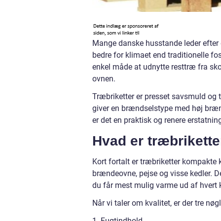
Mange danske husstande leder efter 
bedre for klimaet end traditionelle 
enkel måde at udnytte resttræ fra sko
ovnen.
Træbriketter er presset savsmuld og 
giver en brændselstype med høj bræn
er det en praktisk og renere erstatning
Hvad er træbrikett
Kort fortalt er træbriketter kompakte 
brændeovne, pejse og visse kedler. D
du får mest mulig varme ud af hvert k
Når vi taler om kvalitet, er der tre nøg
1. Fugtindhold