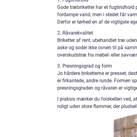
Gode træbriketter har et fugtindhold p
fordampe vand, men i stedet får var
Derfor er tørhed en af de vigtigste e
2. Råvarekvalitet
Briketter af rent, ubehandlet træ ude
aske og soder ikke ovnen til på sa
overskudstræ fra møbel- eller savværks
3. Presningsgrad og form
Jo hårdere briketterne er presset, de
er firkantede, andre runde. Formen spi
presningsgraden og råvaren er vigtig
I praksis mærker du forskellen ved, at
roligt uden store flammer, der pludseli