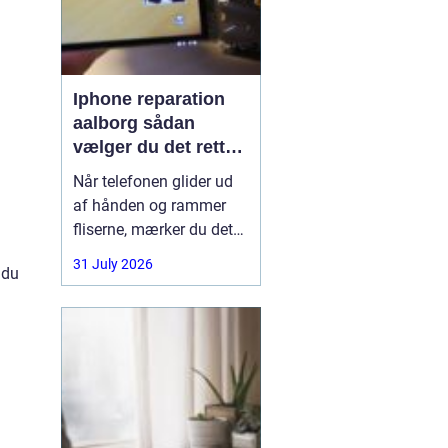
Iphone reparation
aalborg sådan
vælger du det rette
værksted
Når telefonen glider ud
af hånden og rammer
fliserne, mærker du det
med det samme.
31 July 2026
 du
Skærmen splintrer, lyden
forsvinder, eller batteriet
står af midt på dagen.
For mange i Aalborg er
mobilen helt central i
både arbejde, studie og
hverdag. Derfor