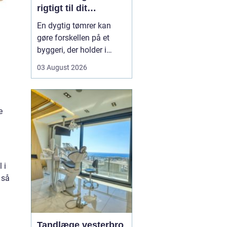
rigtigt til dit
byggeprojekt
En dygtig tømrer kan
gøre forskellen på et
byggeri, der holder i
årevis, og et projekt, der
03 August 2026
giver dig problemer igen
og igen. Når du leder
efter en tømrer i
Hvidovre, handler det
e
derfor ikke kun om pris.
Det handler om kvalitet,
tryghed og gode løsni...
 i
 så
Tandlæge vesterbro