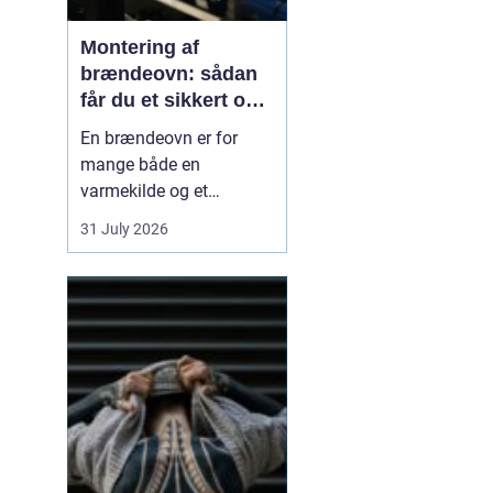
Montering af
brændeovn: sådan
får du et sikkert og
smukt resultat
En brændeovn er for
mange både en
varmekilde og et
samlingspunkt i
31 July 2026
hjemmet. Flammerne
giver ro, og varmen kan
mærkes i hele rummet.
Men montering af
brændeovn er ikke noget,
man bør kaste sig ud i
uden viden og
planl&ae...