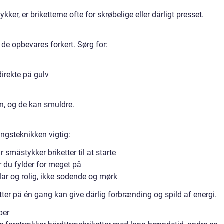
er, er briketterne ofte for skrøbelige eller dårligt presset.
s de opbevares forkert. Sørg for:
 direkte på gulv
en, og de kan smuldre.
ringsteknikken vigtig:
småstykker briketter til at starte
r du fylder for meget på
klar og rolig, ikke sodende og mørk
ter på én gang kan give dårlig forbrænding og spild af energi.
per