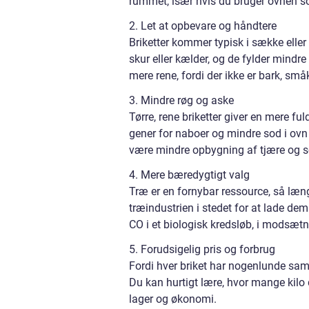
rummet, især hvis du bruger ovnen 
2. Let at opbevare og håndtere
Briketter kommer typisk i sække eller
skur eller kælder, og de fylder mi
mere rene, fordi der ikke er bark, små
3. Mindre røg og aske
Tørre, rene briketter giver en mere f
gener for naboer og mindre sod i ovn 
være mindre opbygning af tjære og sod
4. Mere bæredygtigt valg
Træ er en fornybar ressource, så læng
træindustrien i stedet for at lade dem
CO i et biologisk kredsløb, i modsætni
5. Forudsigelig pris og forbrug
Fordi hver briket har nogenlunde samm
Du kan hurtigt lære, hvor mange kilo
lager og økonomi.