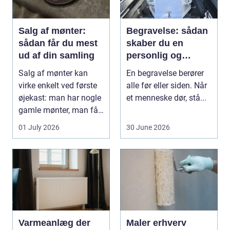
Salg af mønter:
Begravelse: sådan
sådan får du mest
skaber du en
ud af din samling
personlig og
respektfuld afsked
Salg af mønter kan
En begravelse berører
virke enkelt ved første
alle før eller siden. Når
øjekast: man har nogle
et menneske dør, stå...
gamle mønter, man får
dem vurderet...
01 July 2026
30 June 2026
Varmeanlæg der
Maler erhverv