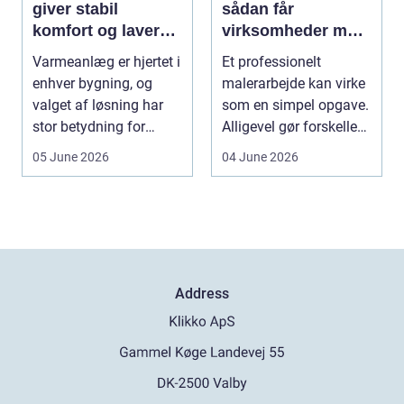
giver stabil
sådan får
komfort og lavere
virksomheder mest
energiregning
værdi af
Varmeanlæg er hjertet i
Et professionelt
professionelt
enhver bygning, og
malerarbejde kan virke
malerarbejde
valget af løsning har
som en simpel opgave.
stor betydning for
Alligevel gør forskellen
b&a...
på gør-det-se...
05 June 2026
04 June 2026
Address