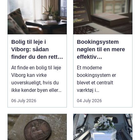
Bolig til leje i
Bookingsystem
Viborg: sådan
nøglen til en mere
finder du den rette
effektiv
lejlighed
klinikhverdag
At finde en bolig til leje
Et moderne
Viborg kan virke
bookingsystem er
uoverskueligt, hvis du
blevet et centralt
ikke kender byen eller
værktøj i
det lokale...
sundhedssektoren.
06 July 2026
04 July 2026
Klinikker, praksis og
beh...