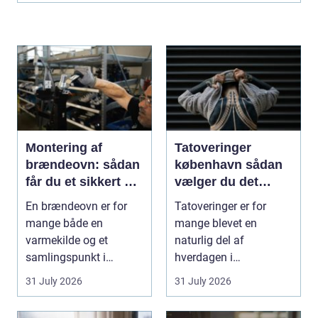
Montering af
Tatoveringer
brændeovn: sådan
københavn sådan
får du et sikkert og
vælger du det
smukt resultat
rigtige studie
En brændeovn er for
Tatoveringer er for
mange både en
mange blevet en
varmekilde og et
naturlig del af
samlingspunkt i
hverdagen i
hjemmet. Flammerne
København. Byen er
31 July 2026
31 July 2026
gi...
fyldt med dygtige...