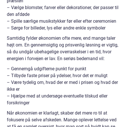
præsten
– Vælge blomster, farver eller dekorationer, der passer til
den afdøde
– Spille særlige musikstykker før eller efter ceremonien
– Sørge for billeder, lys eller andre enkle symboler
Samtidig fylder økonomien ofte mere, end mange taler
højt om. En gennemsigtig og prisvenlig løsning er vigtig,
så du undgår ubehagelige overraskelser i en tid, hvor
energien i forvejen er lav. En seriøs bedemand vil:
– Gennemgå udgifterne punkt for punkt
– Tilbyde faste priser på ydelser, hvor det er muligt
– Være tydelig om, hvad der er med i prisen og hvad der
ikke er
– Hjælpe med at undersøge eventuelle tilskud eller
forsikringer
Når økonomien er klarlagt, skaber det mere ro til at
fokusere på selve afskeden. Mange oplever lettelse ved
at få en samlet oversigt, hvor man sort på hvidt kan se,