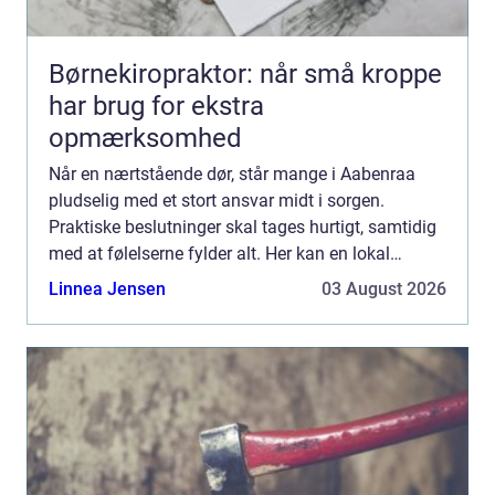
Børnekiropraktor: når små kroppe
har brug for ekstra
opmærksomhed
Når en nærtstående dør, står mange i Aabenraa
pludselig med et stort ansvar midt i sorgen.
Praktiske beslutninger skal tages hurtigt, samtidig
med at følelserne fylder alt. Her kan en lokal
bedemand aabenraa blive en vigtig støtte. En
Linnea Jensen
03 August 2026
erfaren og nærv...