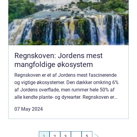
Regnskoven: Jordens mest
mangfoldige økosystem
Regnskoven er et af Jordens mest fascinerende
og vigtige økosystemer. Den dækker omkring 6%
af Jordens overflade, men rummer hele 50% af
alle kendte plante- og dyrearter. Regnskoven er
hjem for millioner af arter, nogle endnu ukendte af
07 May 2024
videnskaben, ...
1
2
3
…
5