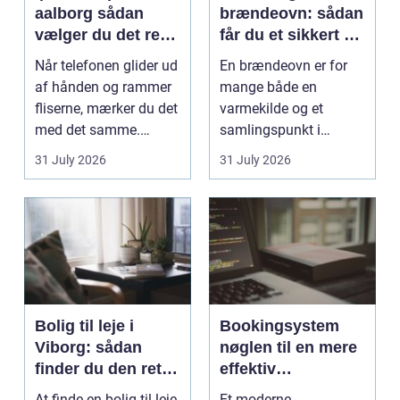
aalborg sådan
brændeovn: sådan
vælger du det rette
får du et sikkert og
værksted
smukt resultat
Når telefonen glider ud
En brændeovn er for
af hånden og rammer
mange både en
fliserne, mærker du det
varmekilde og et
med det samme.
samlingspunkt i
Skærmen splintrer...
hjemmet. Flammerne
31 July 2026
31 July 2026
gi...
Bolig til leje i
Bookingsystem
Viborg: sådan
nøglen til en mere
finder du den rette
effektiv
lejlighed
klinikhverdag
At finde en bolig til leje
Et moderne