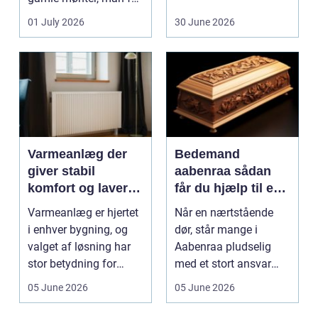
dem vurderet...
01 July 2026
30 June 2026
Varmeanlæg der
Bedemand
giver stabil
aabenraa sådan
komfort og lavere
får du hjælp til en
energiregning
værdig afsked
Varmeanlæg er hjertet
Når en nærtstående
i enhver bygning, og
dør, står mange i
valget af løsning har
Aabenraa pludselig
stor betydning for
med et stort ansvar
b&a...
midt i sorgen.
05 June 2026
05 June 2026
Praktiske...