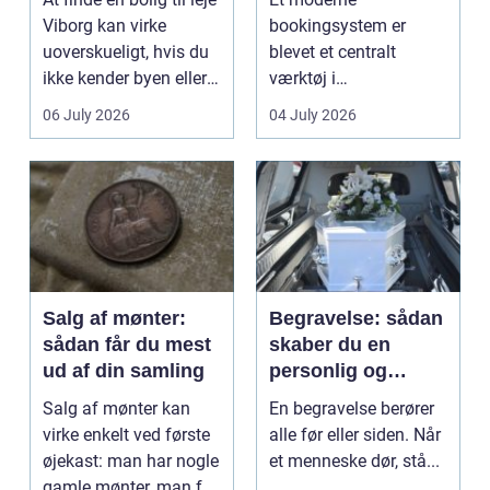
Viborg kan virke
bookingsystem er
uoverskueligt, hvis du
blevet et centralt
ikke kender byen eller
værktøj i
det lokale...
sundhedssektoren.
06 July 2026
04 July 2026
Klinikker, praksis og
beh...
Salg af mønter:
Begravelse: sådan
sådan får du mest
skaber du en
ud af din samling
personlig og
respektfuld afsked
Salg af mønter kan
En begravelse berører
virke enkelt ved første
alle før eller siden. Når
øjekast: man har nogle
et menneske dør, stå...
gamle mønter, man får