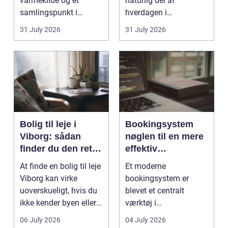
varmekilde og et
naturlig del af
samlingspunkt i
hverdagen i
hjemmet. Flammerne
København. Byen er
31 July 2026
31 July 2026
gi...
fyldt med dygtige...
Bolig til leje i
Bookingsystem
Viborg: sådan
nøglen til en mere
finder du den rette
effektiv
lejlighed
klinikhverdag
At finde en bolig til leje
Et moderne
Viborg kan virke
bookingsystem er
uoverskueligt, hvis du
blevet et centralt
ikke kender byen eller
værktøj i
det lokale...
sundhedssektoren.
06 July 2026
04 July 2026
Klinikker, praksis og