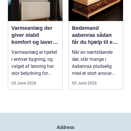
Varmeanlæg der
Bedemand
giver stabil
aabenraa sådan
komfort og lavere
får du hjælp til en
energiregning
værdig afsked
Varmeanlæg er hjertet
Når en nærtstående
i enhver bygning, og
dør, står mange i
valget af løsning har
Aabenraa pludselig
stor betydning for
med et stort ansvar
b&a...
midt i sorgen.
05 June 2026
05 June 2026
Praktiske...
Address