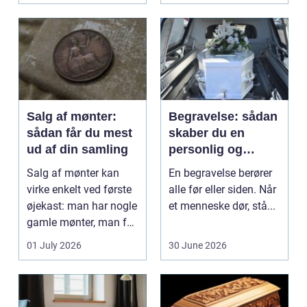
beh...
Salg af mønter:
Begravelse: sådan
sådan får du mest
skaber du en
ud af din samling
personlig og
respektfuld afsked
Salg af mønter kan
En begravelse berører
virke enkelt ved første
alle før eller siden. Når
øjekast: man har nogle
et menneske dør, stå...
gamle mønter, man får
dem vurderet...
01 July 2026
30 June 2026