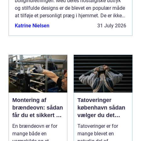
boligindretningen. Med deres nostalgiske udtryk
og stilfulde designs er de blevet en populær måde
at tilføje et personligt præg i hjemmet. De er ikke
kun en dekoration til væggen, men en form for
Katrine Nielsen
31 July 2026
kunst, der kan ...
Montering af
Tatoveringer
brændeovn: sådan
københavn sådan
får du et sikkert og
vælger du det
smukt resultat
rigtige studie
En brændeovn er for
Tatoveringer er for
mange både en
mange blevet en