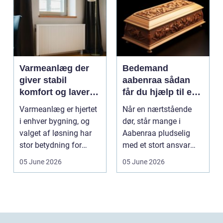
Varmeanlæg der
Bedemand
giver stabil
aabenraa sådan
komfort og lavere
får du hjælp til en
energiregning
værdig afsked
Varmeanlæg er hjertet
Når en nærtstående
i enhver bygning, og
dør, står mange i
valget af løsning har
Aabenraa pludselig
stor betydning for
med et stort ansvar
b&a...
midt i sorgen.
05 June 2026
05 June 2026
Praktiske...