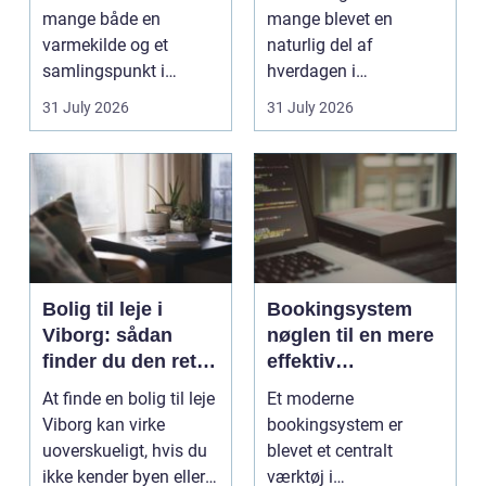
mange både en
mange blevet en
varmekilde og et
naturlig del af
samlingspunkt i
hverdagen i
hjemmet. Flammerne
København. Byen er
31 July 2026
31 July 2026
gi...
fyldt med dygtige...
Bolig til leje i
Bookingsystem
Viborg: sådan
nøglen til en mere
finder du den rette
effektiv
lejlighed
klinikhverdag
At finde en bolig til leje
Et moderne
Viborg kan virke
bookingsystem er
uoverskueligt, hvis du
blevet et centralt
ikke kender byen eller
værktøj i