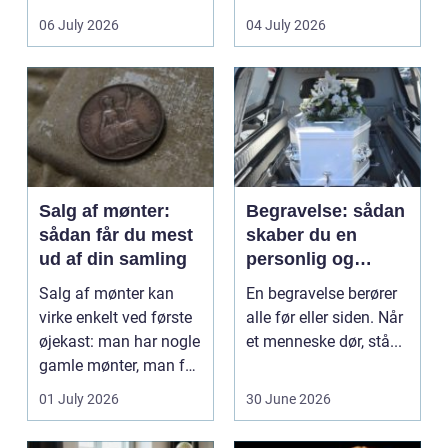
det lokale...
sundhedssektoren.
06 July 2026
04 July 2026
Klinikker, praksis og
beh...
Salg af mønter:
Begravelse: sådan
sådan får du mest
skaber du en
ud af din samling
personlig og
respektfuld afsked
Salg af mønter kan
En begravelse berører
virke enkelt ved første
alle før eller siden. Når
øjekast: man har nogle
et menneske dør, stå...
gamle mønter, man får
dem vurderet...
01 July 2026
30 June 2026