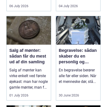
det lokale...
sundhedssektoren.
06 July 2026
04 July 2026
Klinikker, praksis og
beh...
Salg af mønter:
Begravelse: sådan
sådan får du mest
skaber du en
ud af din samling
personlig og
respektfuld afsked
Salg af mønter kan
En begravelse berører
virke enkelt ved første
alle før eller siden. Når
øjekast: man har nogle
et menneske dør, stå...
gamle mønter, man får
dem vurderet...
01 July 2026
30 June 2026