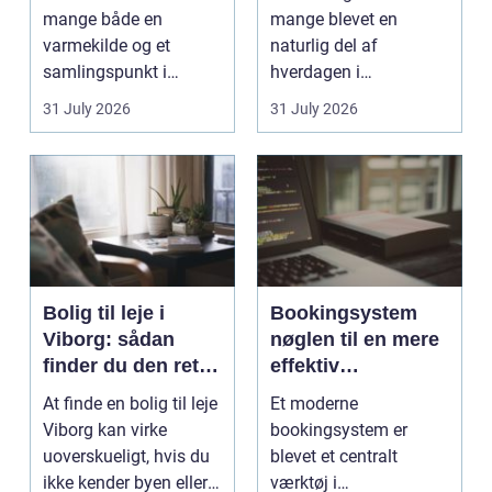
mange både en
mange blevet en
varmekilde og et
naturlig del af
samlingspunkt i
hverdagen i
hjemmet. Flammerne
København. Byen er
31 July 2026
31 July 2026
gi...
fyldt med dygtige...
Bolig til leje i
Bookingsystem
Viborg: sådan
nøglen til en mere
finder du den rette
effektiv
lejlighed
klinikhverdag
At finde en bolig til leje
Et moderne
Viborg kan virke
bookingsystem er
uoverskueligt, hvis du
blevet et centralt
ikke kender byen eller
værktøj i