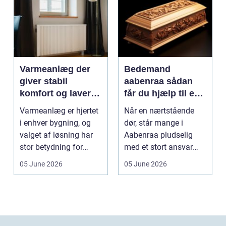
Varmeanlæg der
Bedemand
giver stabil
aabenraa sådan
komfort og lavere
får du hjælp til en
energiregning
værdig afsked
Varmeanlæg er hjertet
Når en nærtstående
i enhver bygning, og
dør, står mange i
valget af løsning har
Aabenraa pludselig
stor betydning for
med et stort ansvar
b&a...
midt i sorgen.
05 June 2026
05 June 2026
Praktiske...