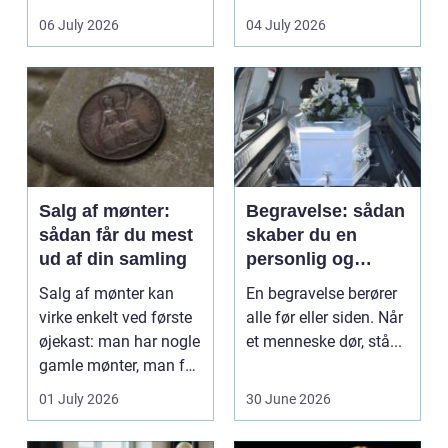
det lokale...
sundhedssektoren.
06 July 2026
04 July 2026
Klinikker, praksis og
beh...
Salg af mønter:
Begravelse: sådan
sådan får du mest
skaber du en
ud af din samling
personlig og
respektfuld afsked
Salg af mønter kan
En begravelse berører
virke enkelt ved første
alle før eller siden. Når
øjekast: man har nogle
et menneske dør, stå...
gamle mønter, man får
dem vurderet...
01 July 2026
30 June 2026