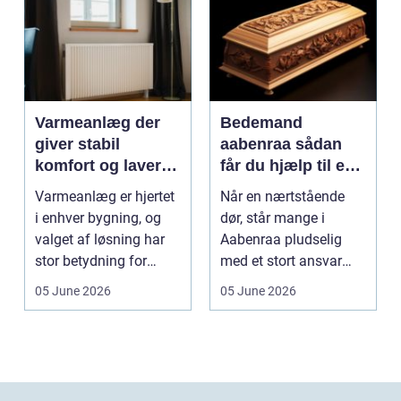
Varmeanlæg der
Bedemand
giver stabil
aabenraa sådan
komfort og lavere
får du hjælp til en
energiregning
værdig afsked
Varmeanlæg er hjertet
Når en nærtstående
i enhver bygning, og
dør, står mange i
valget af løsning har
Aabenraa pludselig
stor betydning for
med et stort ansvar
b&a...
midt i sorgen.
05 June 2026
05 June 2026
Praktiske...