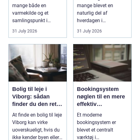
mange både en
mange blevet en
varmekilde og et
naturlig del af
samlingspunkt i
hverdagen i
hjemmet. Flammerne
København. Byen er
31 July 2026
31 July 2026
gi...
fyldt med dygtige...
Bolig til leje i
Bookingsystem
Viborg: sådan
nøglen til en mere
finder du den rette
effektiv
lejlighed
klinikhverdag
At finde en bolig til leje
Et moderne
Viborg kan virke
bookingsystem er
uoverskueligt, hvis du
blevet et centralt
ikke kender byen eller
værktøj i