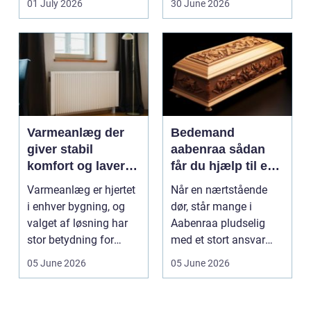
01 July 2026
30 June 2026
Varmeanlæg der
Bedemand
giver stabil
aabenraa sådan
komfort og lavere
får du hjælp til en
energiregning
værdig afsked
Varmeanlæg er hjertet
Når en nærtstående
i enhver bygning, og
dør, står mange i
valget af løsning har
Aabenraa pludselig
stor betydning for
med et stort ansvar
b&a...
midt i sorgen.
05 June 2026
05 June 2026
Praktiske...