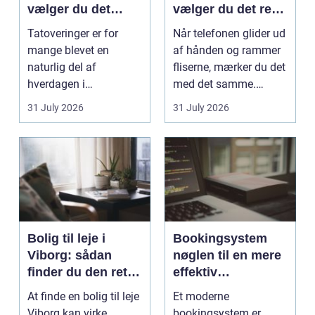
vælger du det
vælger du det rette
rigtige studie
værksted
Tatoveringer er for
Når telefonen glider ud
mange blevet en
af hånden og rammer
naturlig del af
fliserne, mærker du det
hverdagen i
med det samme.
København. Byen er
Skærmen splintrer...
31 July 2026
31 July 2026
fyldt med dygtige...
Bolig til leje i
Bookingsystem
Viborg: sådan
nøglen til en mere
finder du den rette
effektiv
lejlighed
klinikhverdag
At finde en bolig til leje
Et moderne
Viborg kan virke
bookingsystem er