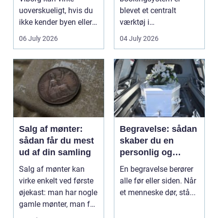
uoverskueligt, hvis du
blevet et centralt
ikke kender byen eller
værktøj i
det lokale...
sundhedssektoren.
06 July 2026
04 July 2026
Klinikker, praksis og
beh...
Salg af mønter:
Begravelse: sådan
sådan får du mest
skaber du en
ud af din samling
personlig og
respektfuld afsked
Salg af mønter kan
En begravelse berører
virke enkelt ved første
alle før eller siden. Når
øjekast: man har nogle
et menneske dør, stå...
gamle mønter, man får
dem vurderet...