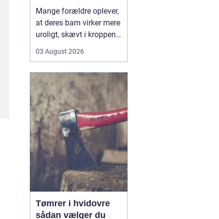
opmærksomhed
Mange forældre oplever,
at deres barn virker mere
uroligt, skævt i kroppen
eller klager over smerter,
03 August 2026
uden at der er en klar
forklaring. Her kan en
børnekiropraktor være en
mulighed. En kiropraktor
med særlig erfaring i...
Tømrer i hvidovre
sådan vælger du