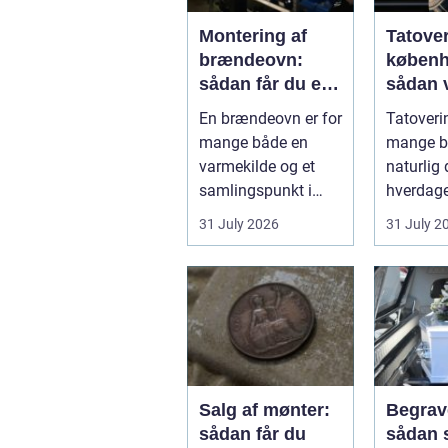
Montering af
Tatove
brændeovn:
køben
sådan får du et
sådan 
sikkert og smukt
det rig
En brændeovn er for
Tatoverin
resultat
studie
mange både en
mange bl
varmekilde og et
naturlig 
samlingspunkt i
hverdage
hjemmet.
Københa
31 July 2026
31 July 2
Flammerne gi...
fyldt med
Salg af mønter:
Begrav
sådan får du
sådan 