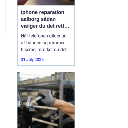
Iphone reparation
aalborg sådan
vælger du det rette
værksted
Når telefonen glider ud
af hånden og rammer
fliserne, mærker du det
med det samme.
31 July 2026
Skærmen splintrer, lyden
forsvinder, eller batteriet
står af midt på dagen.
For mange i Aalborg er
mobilen helt central i
både arbejde, studie og
hverdag. Derfor