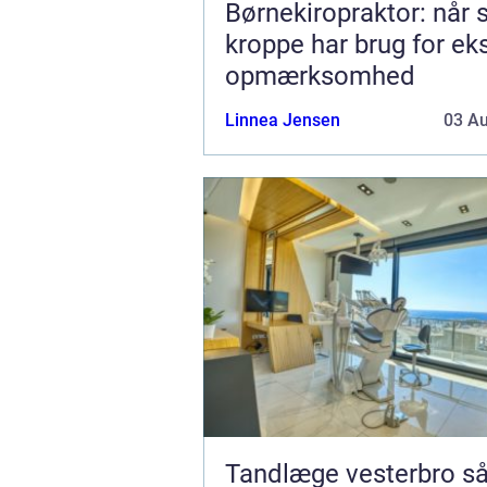
Børnekiropraktor: når
kroppe har brug for ek
opmærksomhed
Linnea Jensen
03 A
Tandlæge vesterbro sådan