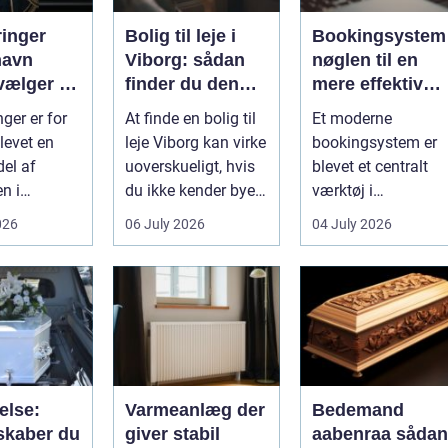
ringer
Bolig til leje i
Bookingsystem
havn
Viborg: sådan
nøglen til en
vælger du
finder du den
mere effektiv
tige
rette lejlighed
klinikhverdag
ger er for
At finde en bolig til
Et moderne
evet en
leje Viborg kan virke
bookingsystem er
del af
uoverskueligt, hvis
blevet et centralt
n i
du ikke kender byen
værktøj i
vn. Byen er
eller det lokale...
sundhedssektoren.
026
06 July 2026
04 July 2026
 dygtige...
Klinikker, praksis o
beh...
else:
Varmeanlæg der
Bedemand
skaber du
giver stabil
aabenraa sådan