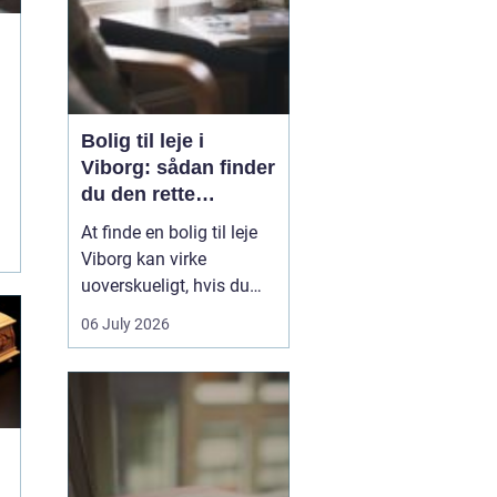
Bolig til leje i
Viborg: sådan finder
du den rette
lejlighed
At finde en bolig til leje
Viborg kan virke
g
uoverskueligt, hvis du
ikke kender byen eller det
06 July 2026
lokale boligmarked. Der
er mange muligheder,
priserne varierer, og
områderne har hver
deres særpræg. Med en
klar plan, lidt viden om