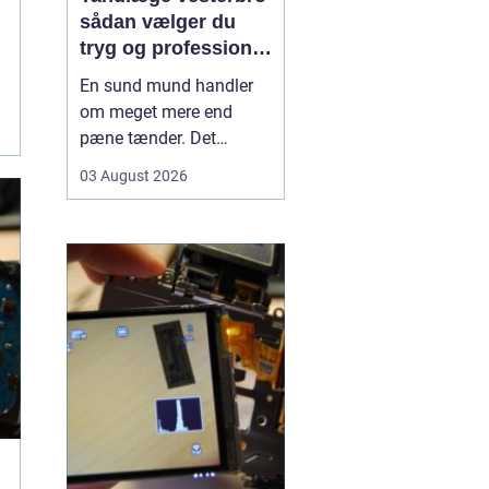
sådan vælger du
tryg og professionel
tandpleje
En sund mund handler
om meget mere end
pæne tænder. Det
påvirker både din
03 August 2026
hverdag, din selvtillid og
dit generelle helbred. Når
du
leder efter tandlæge
vesterbro
, møder du
derfor mange
valgmuligheder m...