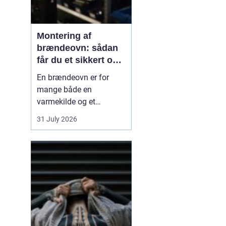
Montering af
brændeovn: sådan
får du et sikkert og
smukt resultat
En brændeovn er for
mange både en
varmekilde og et
samlingspunkt i
31 July 2026
hjemmet. Flammerne
giver ro, og varmen kan
mærkes i hele rummet.
Men montering af
brændeovn er ikke noget,
man bør kaste sig ud i
uden viden og
planl&ae...