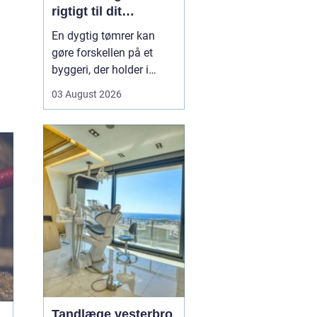
rigtigt til dit
byggeprojekt
En dygtig tømrer kan
gøre forskellen på et
byggeri, der holder i
årevis, og et projekt, der
03 August 2026
giver dig problemer igen
og igen. Når du leder
efter en tømrer i
Hvidovre, handler det
derfor ikke kun om pris.
Det handler om kvalitet,
tryghed og gode løsni...
Tandlæge vesterbro