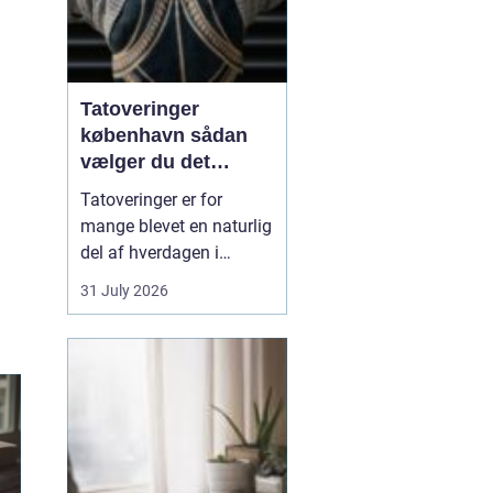
Tatoveringer
københavn sådan
vælger du det
rigtige studie
Tatoveringer er for
mange blevet en naturlig
del af hverdagen i
København. Byen er fyldt
31 July 2026
med dygtige artister,
historiske studier og
moderne tatovørbutikker,
hvor stilarter og udtryk
spænder vidt. Når man
søger efter ...