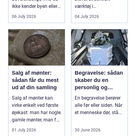
ikke kender byen eller
værktøj i
det lokale...
sundhedssektoren.
06 July 2026
04 July 2026
Klinikker, praksis og
beh...
Salg af mønter:
Begravelse: sådan
sådan får du mest
skaber du en
ud af din samling
personlig og
respektfuld afsked
Salg af mønter kan
En begravelse berører
virke enkelt ved første
alle før eller siden. Når
øjekast: man har nogle
et menneske dør, stå...
gamle mønter, man får
dem vurderet...
01 July 2026
30 June 2026