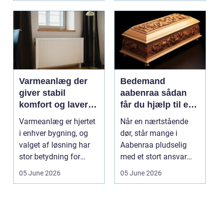
Varmeanlæg der
Bedemand
giver stabil
aabenraa sådan
komfort og lavere
får du hjælp til en
energiregning
værdig afsked
Varmeanlæg er hjertet
Når en nærtstående
i enhver bygning, og
dør, står mange i
valget af løsning har
Aabenraa pludselig
stor betydning for
med et stort ansvar
b&a...
midt i sorgen.
05 June 2026
05 June 2026
Praktiske...