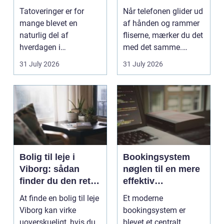
rigtige studie
værksted
Tatoveringer er for
Når telefonen glider ud
mange blevet en
af hånden og rammer
naturlig del af
fliserne, mærker du det
hverdagen i
med det samme.
København. Byen er
Skærmen splintrer...
31 July 2026
31 July 2026
fyldt med dygtige...
Bolig til leje i
Bookingsystem
Viborg: sådan
nøglen til en mere
finder du den rette
effektiv
lejlighed
klinikhverdag
At finde en bolig til leje
Et moderne
Viborg kan virke
bookingsystem er
uoverskueligt, hvis du
blevet et centralt