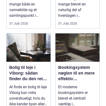
mange både en
mange blevet en
varmekilde og et
naturlig del af
samlingspunkt i
hverdagen i
hjemmet. Flammerne
København. Byen er
31 July 2026
31 July 2026
gi...
fyldt med dygtige...
Bolig til leje i
Bookingsystem
Viborg: sådan
nøglen til en mere
finder du den rette
effektiv
lejlighed
klinikhverdag
At finde en bolig til leje
Et moderne
Viborg kan virke
bookingsystem er
uoverskueligt, hvis du
blevet et centralt
ikke kender byen eller
værktøj i