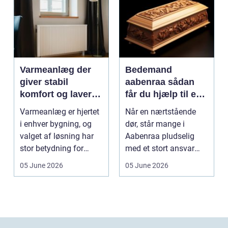
Varmeanlæg der
Bedemand
giver stabil
aabenraa sådan
komfort og lavere
får du hjælp til en
energiregning
værdig afsked
Varmeanlæg er hjertet
Når en nærtstående
i enhver bygning, og
dør, står mange i
valget af løsning har
Aabenraa pludselig
stor betydning for
med et stort ansvar
b&a...
midt i sorgen.
05 June 2026
05 June 2026
Praktiske...