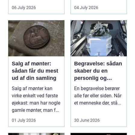
det lokale...
sundhedssektoren.
06 July 2026
04 July 2026
Klinikker, praksis og
beh...
Salg af mønter:
Begravelse: sådan
sådan får du mest
skaber du en
ud af din samling
personlig og
respektfuld afsked
Salg af mønter kan
En begravelse berører
virke enkelt ved første
alle før eller siden. Når
øjekast: man har nogle
et menneske dør, stå...
gamle mønter, man får
dem vurderet...
01 July 2026
30 June 2026