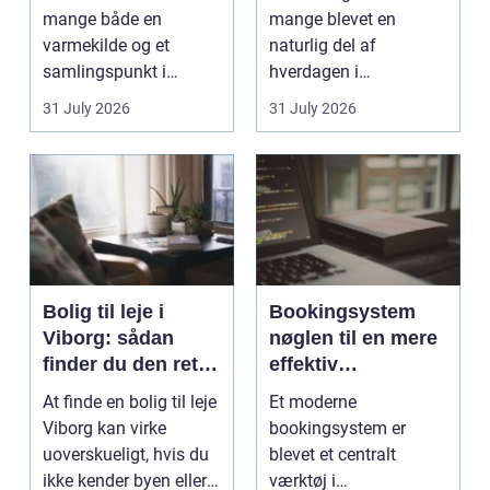
mange både en
mange blevet en
varmekilde og et
naturlig del af
samlingspunkt i
hverdagen i
hjemmet. Flammerne
København. Byen er
31 July 2026
31 July 2026
gi...
fyldt med dygtige...
Bolig til leje i
Bookingsystem
Viborg: sådan
nøglen til en mere
finder du den rette
effektiv
lejlighed
klinikhverdag
At finde en bolig til leje
Et moderne
Viborg kan virke
bookingsystem er
uoverskueligt, hvis du
blevet et centralt
ikke kender byen eller
værktøj i