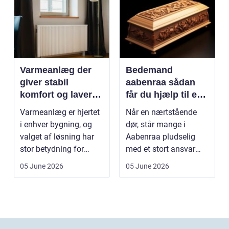
Varmeanlæg der
Bedemand
giver stabil
aabenraa sådan
komfort og lavere
får du hjælp til en
energiregning
værdig afsked
Varmeanlæg er hjertet
Når en nærtstående
i enhver bygning, og
dør, står mange i
valget af løsning har
Aabenraa pludselig
stor betydning for
med et stort ansvar
b&a...
midt i sorgen.
05 June 2026
05 June 2026
Praktiske...