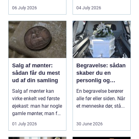
det lokale...
sundhedssektoren.
06 July 2026
04 July 2026
Klinikker, praksis og
beh...
Salg af mønter:
Begravelse: sådan
sådan får du mest
skaber du en
ud af din samling
personlig og
respektfuld afsked
Salg af mønter kan
En begravelse berører
virke enkelt ved første
alle før eller siden. Når
øjekast: man har nogle
et menneske dør, stå...
gamle mønter, man får
dem vurderet...
01 July 2026
30 June 2026