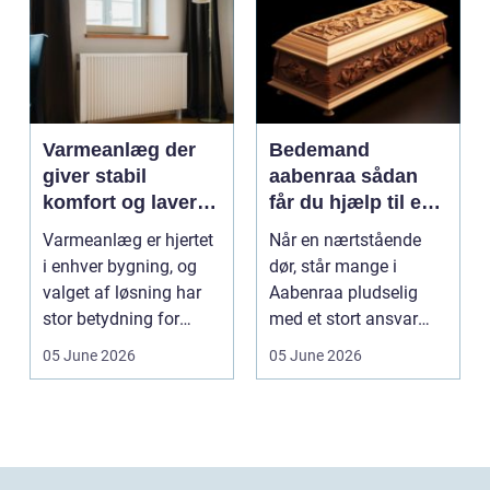
Varmeanlæg der
Bedemand
giver stabil
aabenraa sådan
komfort og lavere
får du hjælp til en
energiregning
værdig afsked
Varmeanlæg er hjertet
Når en nærtstående
i enhver bygning, og
dør, står mange i
valget af løsning har
Aabenraa pludselig
stor betydning for
med et stort ansvar
b&a...
midt i sorgen.
05 June 2026
05 June 2026
Praktiske...