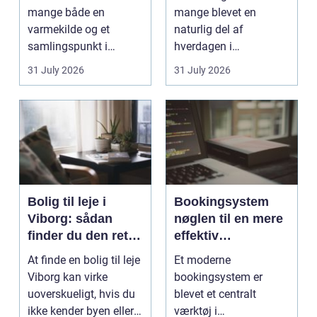
mange både en
mange blevet en
varmekilde og et
naturlig del af
samlingspunkt i
hverdagen i
hjemmet. Flammerne
København. Byen er
31 July 2026
31 July 2026
gi...
fyldt med dygtige...
Bolig til leje i
Bookingsystem
Viborg: sådan
nøglen til en mere
finder du den rette
effektiv
lejlighed
klinikhverdag
At finde en bolig til leje
Et moderne
Viborg kan virke
bookingsystem er
uoverskueligt, hvis du
blevet et centralt
ikke kender byen eller
værktøj i