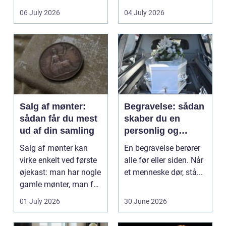
det lokale...
sundhedssektoren.
06 July 2026
04 July 2026
Klinikker, praksis og
beh...
Salg af mønter:
Begravelse: sådan
sådan får du mest
skaber du en
ud af din samling
personlig og
respektfuld afsked
Salg af mønter kan
En begravelse berører
virke enkelt ved første
alle før eller siden. Når
øjekast: man har nogle
et menneske dør, stå...
gamle mønter, man får
dem vurderet...
01 July 2026
30 June 2026