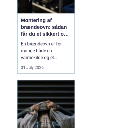
Montering af
brændeovn: sådan
får du et sikkert og
smukt resultat
En brændeovn er for
mange både en
varmekilde og et
samlingspunkt i
31 July 2026
hjemmet. Flammerne
giver ro, og varmen kan
mærkes i hele rummet.
Men montering af
brændeovn er ikke noget,
man bør kaste sig ud i
uden viden og
planl&ae...