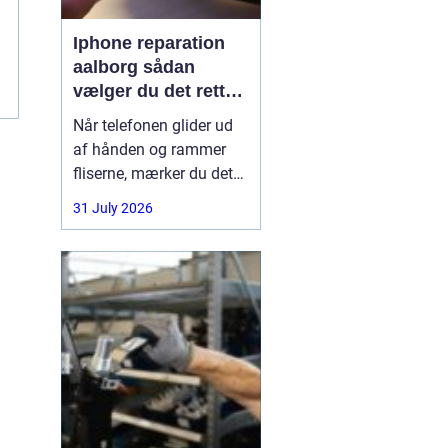
Iphone reparation
aalborg sådan
vælger du det rette
værksted
Når telefonen glider ud
af hånden og rammer
fliserne, mærker du det
med det samme.
31 July 2026
Skærmen splintrer, lyden
forsvinder, eller batteriet
står af midt på dagen.
For mange i Aalborg er
mobilen helt central i
både arbejde, studie og
hverdag. Derfor