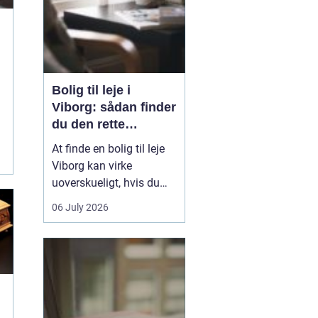
Bolig til leje i
Viborg: sådan finder
du den rette
lejlighed
At finde en bolig til leje
Viborg kan virke
g
uoverskueligt, hvis du
ikke kender byen eller det
06 July 2026
lokale boligmarked. Der
er mange muligheder,
priserne varierer, og
områderne har hver
deres særpræg. Med en
klar plan, lidt viden om