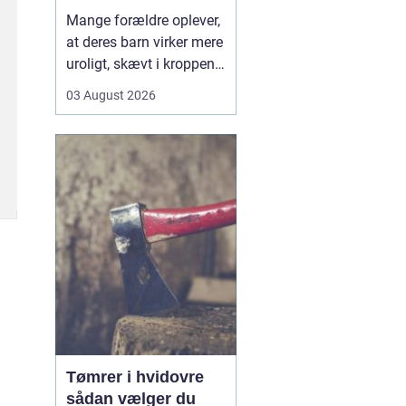
opmærksomhed
Mange forældre oplever,
at deres barn virker mere
uroligt, skævt i kroppen
eller klager over smerter,
03 August 2026
uden at der er en klar
forklaring. Her kan en
børnekiropraktor være en
mulighed. En kiropraktor
med særlig erfaring i...
Tømrer i hvidovre
sådan vælger du