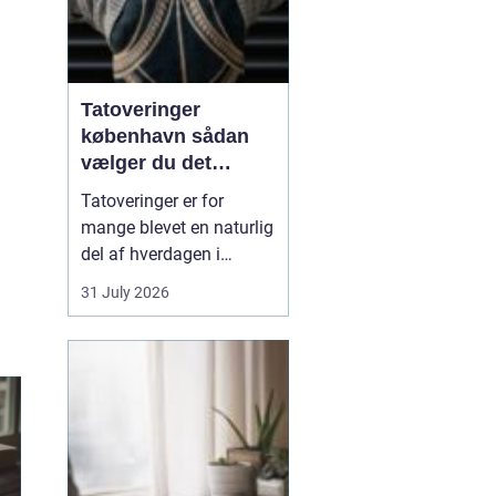
Tatoveringer
københavn sådan
vælger du det
rigtige studie
Tatoveringer er for
mange blevet en naturlig
del af hverdagen i
København. Byen er fyldt
31 July 2026
med dygtige artister,
historiske studier og
moderne tatovørbutikker,
hvor stilarter og udtryk
spænder vidt. Når man
søger efter ...