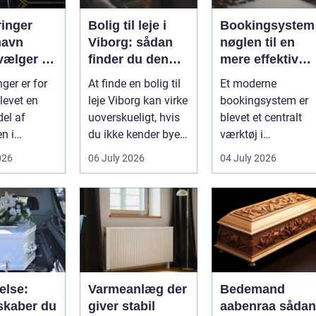
ringer
Bolig til leje i
Bookingsystem
havn
Viborg: sådan
nøglen til en
vælger du
finder du den
mere effektiv
tige
rette lejlighed
klinikhverdag
ger er for
At finde en bolig til
Et moderne
evet en
leje Viborg kan virke
bookingsystem er
del af
uoverskueligt, hvis
blevet et centralt
n i
du ikke kender byen
værktøj i
vn. Byen er
eller det lokale...
sundhedssektoren.
026
06 July 2026
04 July 2026
 dygtige...
Klinikker, praksis o
beh...
else:
Varmeanlæg der
Bedemand
skaber du
giver stabil
aabenraa sådan