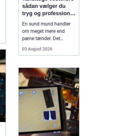
sådan vælger du
tryg og professionel
tandpleje
En sund mund handler
om meget mere end
pæne tænder. Det
påvirker både din
03 August 2026
hverdag, din selvtillid og
dit generelle helbred. Når
du
leder efter tandlæge
vesterbro
, møder du
derfor mange
valgmuligheder m...