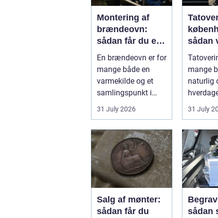
Montering af
Tatove
brændeovn:
køben
sådan får du et
sådan 
sikkert og smukt
det rig
En brændeovn er for
Tatoverin
resultat
studie
mange både en
mange bl
varmekilde og et
naturlig 
samlingspunkt i
hverdage
hjemmet.
Københa
31 July 2026
31 July 2
Flammerne gi...
fyldt med
Salg af mønter:
Begrav
sådan får du
sådan 