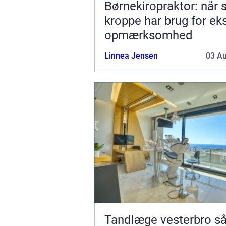
Børnekiropraktor: når
kroppe har brug for ek
opmærksomhed
Linnea Jensen
03 A
Tandlæge vesterbro sådan