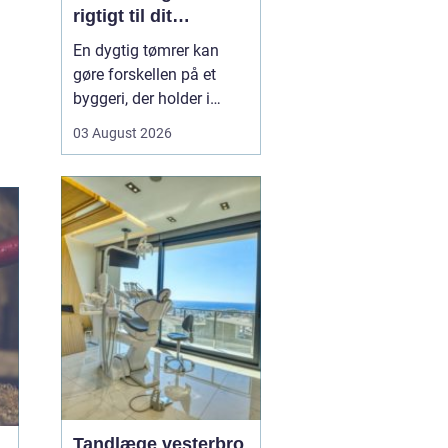
rigtigt til dit
byggeprojekt
En dygtig tømrer kan
gøre forskellen på et
byggeri, der holder i
årevis, og et projekt, der
03 August 2026
giver dig problemer igen
og igen. Når du leder
efter en tømrer i
Hvidovre, handler det
derfor ikke kun om pris.
Det handler om kvalitet,
tryghed og gode løsni...
Tandlæge vesterbro