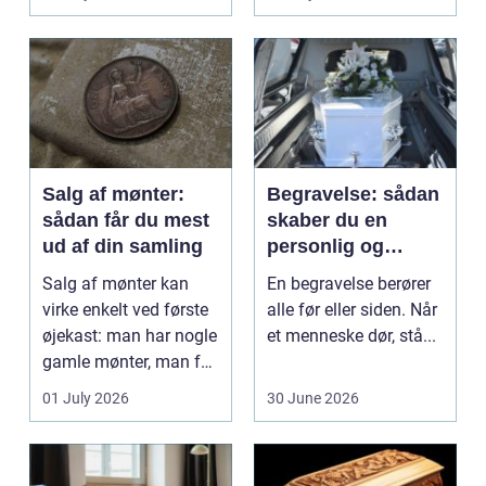
Klinikker, praksis og
beh...
Salg af mønter:
Begravelse: sådan
sådan får du mest
skaber du en
ud af din samling
personlig og
respektfuld afsked
Salg af mønter kan
En begravelse berører
virke enkelt ved første
alle før eller siden. Når
øjekast: man har nogle
et menneske dør, stå...
gamle mønter, man får
dem vurderet...
01 July 2026
30 June 2026