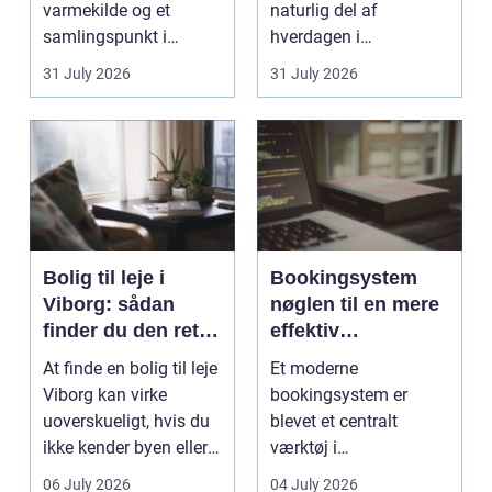
varmekilde og et
naturlig del af
samlingspunkt i
hverdagen i
hjemmet. Flammerne
København. Byen er
31 July 2026
31 July 2026
gi...
fyldt med dygtige...
Bolig til leje i
Bookingsystem
Viborg: sådan
nøglen til en mere
finder du den rette
effektiv
lejlighed
klinikhverdag
At finde en bolig til leje
Et moderne
Viborg kan virke
bookingsystem er
uoverskueligt, hvis du
blevet et centralt
ikke kender byen eller
værktøj i
det lokale...
sundhedssektoren.
06 July 2026
04 July 2026