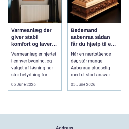
Varmeanlæg der
Bedemand
giver stabil
aabenraa sådan
komfort og lavere
får du hjælp til en
energiregning
værdig afsked
Varmeanlæg er hjertet
Når en nærtstående
i enhver bygning, og
dør, står mange i
valget af løsning har
Aabenraa pludselig
stor betydning for
med et stort ansvar
b&a...
midt i sorgen.
05 June 2026
05 June 2026
Praktiske...
Address