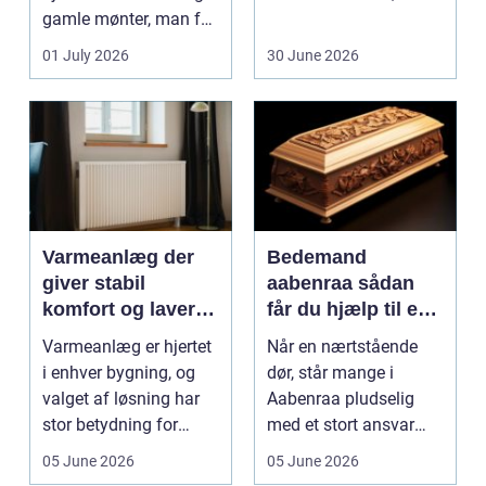
gamle mønter, man får
dem vurderet...
01 July 2026
30 June 2026
Varmeanlæg der
Bedemand
giver stabil
aabenraa sådan
komfort og lavere
får du hjælp til en
energiregning
værdig afsked
Varmeanlæg er hjertet
Når en nærtstående
i enhver bygning, og
dør, står mange i
valget af løsning har
Aabenraa pludselig
stor betydning for
med et stort ansvar
b&a...
midt i sorgen.
05 June 2026
05 June 2026
Praktiske...