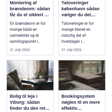
Montering af
Tatoveringer
brændeovn: sådan
københavn sådan
får du et sikkert og
vælger du det
smukt resultat
rigtige studie
En brændeovn er for
Tatoveringer er for
mange både en
mange blevet en
varmekilde og et
naturlig del af
samlingspunkt i
hverdagen i
hjemmet. Flammerne
København. Byen er
31 July 2026
31 July 2026
gi...
fyldt med dygtige...
Bolig til leje i
Bookingsystem
Viborg: sådan
nøglen til en mere
finder du den rette
effektiv