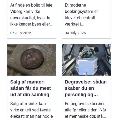
lejlighed
klinikhverdag
At finde en bolig til leje
Et moderne
Viborg kan virke
bookingsystem er
uoverskueligt, hvis du
blevet et centralt
ikke kender byen eller
værktøj i
det lokale...
sundhedssektoren.
06 July 2026
04 July 2026
Klinikker, praksis og
beh...
Salg af mønter:
Begravelse: sådan
sådan får du mest
skaber du en
ud af din samling
personlig og
respektfuld afsked
Salg af mønter kan
En begravelse berører
virke enkelt ved første
alle før eller siden. Når
øjekast: man har nogle
et menneske dør, stå...