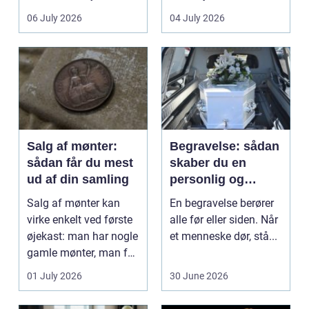
det lokale...
sundhedssektoren.
06 July 2026
04 July 2026
Klinikker, praksis og
beh...
Salg af mønter:
Begravelse: sådan
sådan får du mest
skaber du en
ud af din samling
personlig og
respektfuld afsked
Salg af mønter kan
En begravelse berører
virke enkelt ved første
alle før eller siden. Når
øjekast: man har nogle
et menneske dør, stå...
gamle mønter, man får
dem vurderet...
01 July 2026
30 June 2026