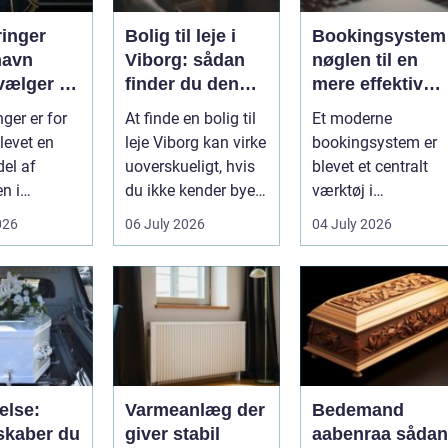
ringer
Bolig til leje i
Bookingsystem
havn
Viborg: sådan
nøglen til en
vælger du
finder du den
mere effektiv
tige
rette lejlighed
klinikhverdag
ger er for
At finde en bolig til
Et moderne
evet en
leje Viborg kan virke
bookingsystem er
del af
uoverskueligt, hvis
blevet et centralt
n i
du ikke kender byen
værktøj i
vn. Byen er
eller det lokale...
sundhedssektoren.
026
06 July 2026
04 July 2026
 dygtige...
Klinikker, praksis o
beh...
else:
Varmeanlæg der
Bedemand
skaber du
giver stabil
aabenraa sådan