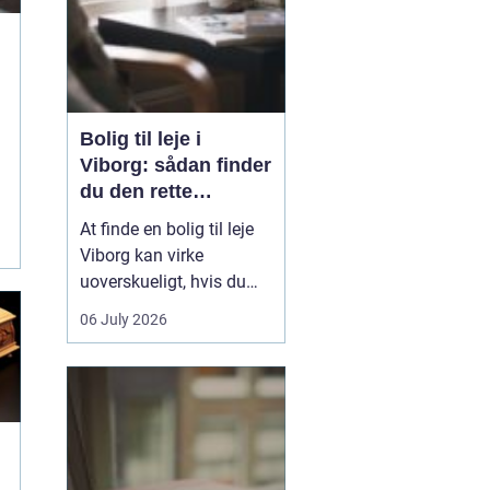
Bolig til leje i
Viborg: sådan finder
du den rette
lejlighed
At finde en bolig til leje
Viborg kan virke
g
uoverskueligt, hvis du
ikke kender byen eller det
06 July 2026
lokale boligmarked. Der
er mange muligheder,
priserne varierer, og
områderne har hver
deres særpræg. Med en
klar plan, lidt viden om