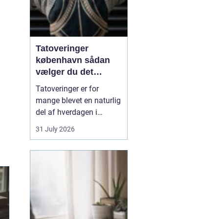
Tatoveringer
københavn sådan
vælger du det
rigtige studie
Tatoveringer er for
mange blevet en naturlig
del af hverdagen i
København. Byen er fyldt
31 July 2026
med dygtige artister,
historiske studier og
moderne tatovørbutikker,
hvor stilarter og udtryk
spænder vidt. Når man
søger efter ...