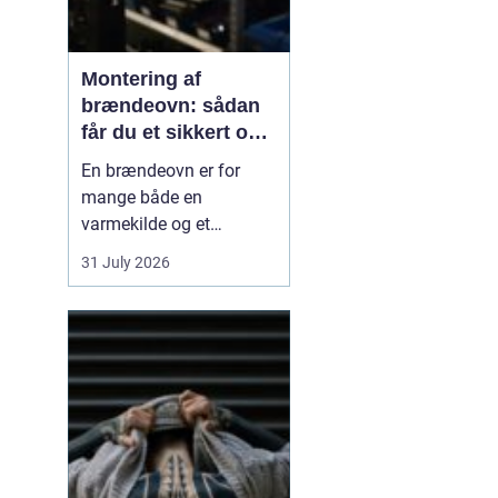
Montering af
brændeovn: sådan
får du et sikkert og
smukt resultat
En brændeovn er for
mange både en
varmekilde og et
samlingspunkt i
31 July 2026
hjemmet. Flammerne
giver ro, og varmen kan
mærkes i hele rummet.
Men montering af
brændeovn er ikke noget,
man bør kaste sig ud i
uden viden og
planl&ae...