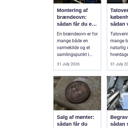
Montering af
Tatove
brændeovn:
køben
sådan får du et
sådan 
sikkert og smukt
det rig
En brændeovn er for
Tatoverin
resultat
studie
mange både en
mange bl
varmekilde og et
naturlig 
samlingspunkt i
hverdage
hjemmet.
Københa
31 July 2026
31 July 2
Flammerne gi...
fyldt med
Salg af mønter:
Begrav
sådan får du
sådan 