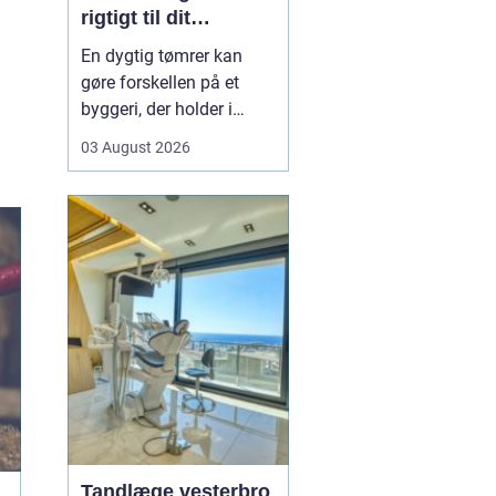
rigtigt til dit
byggeprojekt
En dygtig tømrer kan
gøre forskellen på et
byggeri, der holder i
årevis, og et projekt, der
03 August 2026
giver dig problemer igen
og igen. Når du leder
efter en tømrer i
Hvidovre, handler det
derfor ikke kun om pris.
Det handler om kvalitet,
tryghed og gode løsni...
Tandlæge vesterbro