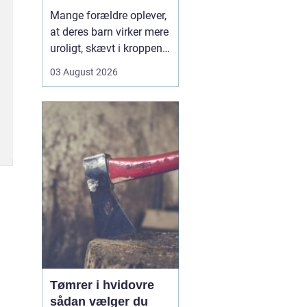
opmærksomhed
Mange forældre oplever,
at deres barn virker mere
uroligt, skævt i kroppen
eller klager over smerter,
03 August 2026
uden at der er en klar
forklaring. Her kan en
børnekiropraktor være en
mulighed. En kiropraktor
med særlig erfaring i...
Tømrer i hvidovre
sådan vælger du