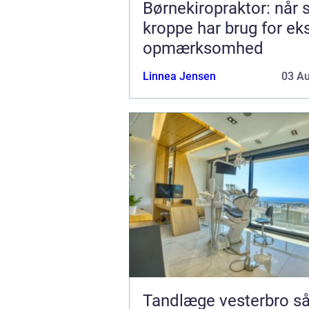
Børnekiropraktor: når
kroppe har brug for ek
opmærksomhed
Linnea Jensen
03 A
Tandlæge vesterbro sådan