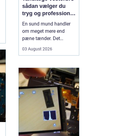
sådan vælger du
tryg og professionel
tandpleje
En sund mund handler
om meget mere end
pæne tænder. Det
påvirker både din
03 August 2026
hverdag, din selvtillid og
dit generelle helbred. Når
du
leder efter tandlæge
vesterbro
, møder du
derfor mange
valgmuligheder m...