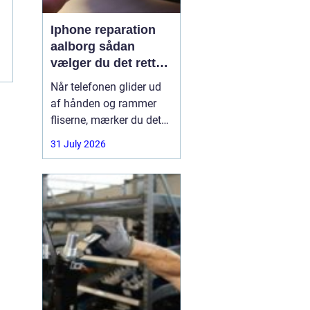
Iphone reparation
aalborg sådan
vælger du det rette
værksted
Når telefonen glider ud
af hånden og rammer
fliserne, mærker du det
med det samme.
31 July 2026
Skærmen splintrer, lyden
forsvinder, eller batteriet
står af midt på dagen.
For mange i Aalborg er
mobilen helt central i
både arbejde, studie og
hverdag. Derfor