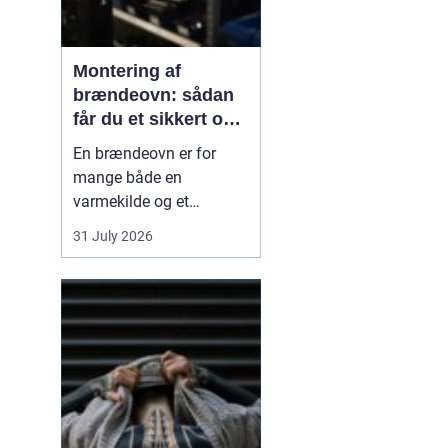
Montering af
brændeovn: sådan
får du et sikkert og
smukt resultat
En brændeovn er for
mange både en
varmekilde og et
samlingspunkt i
31 July 2026
hjemmet. Flammerne
giver ro, og varmen kan
mærkes i hele rummet.
Men montering af
brændeovn er ikke noget,
man bør kaste sig ud i
uden viden og
planl&ae...