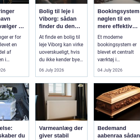
ringer
Bolig til leje i
Bookingsystem
havn
Viborg: sådan
nøglen til en
vælger du
finder du den
mere effektiv
tige
rette lejlighed
klinikhverdag
ger er for
At finde en bolig til
Et moderne
evet en
leje Viborg kan virke
bookingsystem er
del af
uoverskueligt, hvis
blevet et centralt
n i
du ikke kender byen
værktøj i
vn. Byen er
eller det lokale...
sundhedssektoren.
026
06 July 2026
04 July 2026
 dygtige...
Klinikker, praksis o
beh...
else:
Varmeanlæg der
Bedemand
skaber du
giver stabil
aabenraa sådan