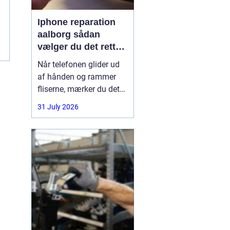
Iphone reparation
aalborg sådan
vælger du det rette
værksted
Når telefonen glider ud
af hånden og rammer
fliserne, mærker du det
med det samme.
31 July 2026
Skærmen splintrer, lyden
forsvinder, eller batteriet
står af midt på dagen.
For mange i Aalborg er
mobilen helt central i
både arbejde, studie og
hverdag. Derfor