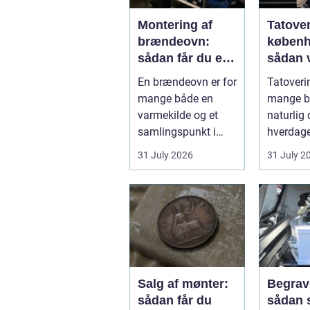
Montering af
Tatove
brændeovn:
køben
sådan får du et
sådan 
sikkert og smukt
det rig
En brændeovn er for
Tatoverin
resultat
studie
mange både en
mange bl
varmekilde og et
naturlig 
samlingspunkt i
hverdage
hjemmet.
Københa
31 July 2026
31 July 2
Flammerne gi...
fyldt med
Salg af mønter:
Begrav
sådan får du
sådan 