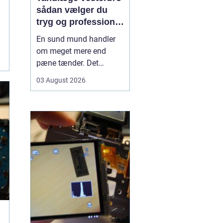
sådan vælger du
tryg og professionel
tandpleje
En sund mund handler
om meget mere end
pæne tænder. Det
påvirker både din
03 August 2026
hverdag, din selvtillid og
dit generelle helbred. Når
du
leder efter tandlæge
vesterbro
, møder du
derfor mange
valgmuligheder m...