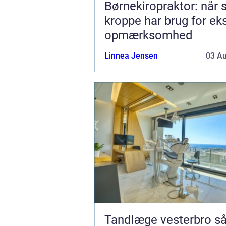
Børnekiropraktor: når
kroppe har brug for ek
opmærksomhed
Linnea Jensen
03 A
Tandlæge vesterbro sådan