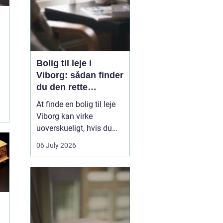
Bolig til leje i
Viborg: sådan finder
du den rette
lejlighed
At finde en bolig til leje
Viborg kan virke
g
uoverskueligt, hvis du
ikke kender byen eller det
06 July 2026
lokale boligmarked. Der
er mange muligheder,
priserne varierer, og
områderne har hver
deres særpræg. Med en
klar plan, lidt viden om