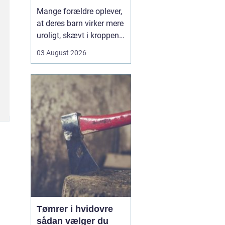
opmærksomhed
Mange forældre oplever,
at deres barn virker mere
uroligt, skævt i kroppen
eller klager over smerter,
03 August 2026
uden at der er en klar
forklaring. Her kan en
børnekiropraktor være en
mulighed. En kiropraktor
med særlig erfaring i...
Tømrer i hvidovre
sådan vælger du