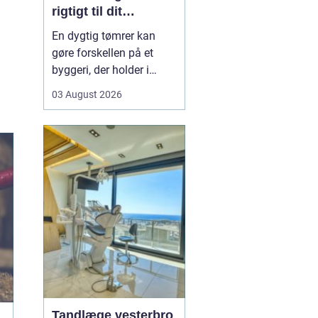
rigtigt til dit
byggeprojekt
En dygtig tømrer kan
gøre forskellen på et
byggeri, der holder i
årevis, og et projekt, der
03 August 2026
giver dig problemer igen
og igen. Når du leder
efter en tømrer i
Hvidovre, handler det
derfor ikke kun om pris.
Det handler om kvalitet,
tryghed og gode løsni...
Tandlæge vesterbro