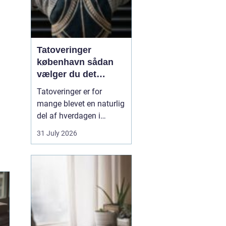
Tatoveringer
københavn sådan
vælger du det
rigtige studie
Tatoveringer er for
mange blevet en naturlig
del af hverdagen i
København. Byen er fyldt
31 July 2026
med dygtige artister,
historiske studier og
moderne tatovørbutikker,
hvor stilarter og udtryk
spænder vidt. Når man
søger efter ...