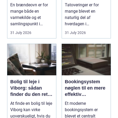
smukt resultat
rigtige studie
En brændeovn er for
Tatoveringer er for
mange både en
mange blevet en
varmekilde og et
naturlig del af
samlingspunkt i
hverdagen i
hjemmet. Flammerne
København. Byen er
31 July 2026
31 July 2026
gi...
fyldt med dygtige...
Bolig til leje i
Bookingsystem
Viborg: sådan
nøglen til en mere
finder du den rette
effektiv
lejlighed
klinikhverdag
At finde en bolig til leje
Et moderne
Viborg kan virke
bookingsystem er
uoverskueligt, hvis du
blevet et centralt