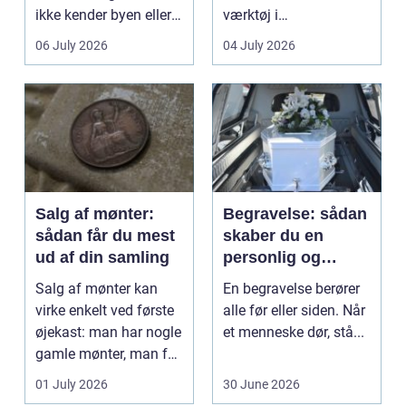
ikke kender byen eller
værktøj i
det lokale...
sundhedssektoren.
06 July 2026
04 July 2026
Klinikker, praksis og
beh...
Salg af mønter:
Begravelse: sådan
sådan får du mest
skaber du en
ud af din samling
personlig og
respektfuld afsked
Salg af mønter kan
En begravelse berører
virke enkelt ved første
alle før eller siden. Når
øjekast: man har nogle
et menneske dør, stå...
gamle mønter, man får
dem vurderet...
01 July 2026
30 June 2026