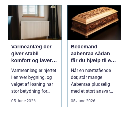
Varmeanlæg der
Bedemand
giver stabil
aabenraa sådan
komfort og lavere
får du hjælp til en
energiregning
værdig afsked
Varmeanlæg er hjertet
Når en nærtstående
i enhver bygning, og
dør, står mange i
valget af løsning har
Aabenraa pludselig
stor betydning for
med et stort ansvar
b&a...
midt i sorgen.
05 June 2026
05 June 2026
Praktiske...