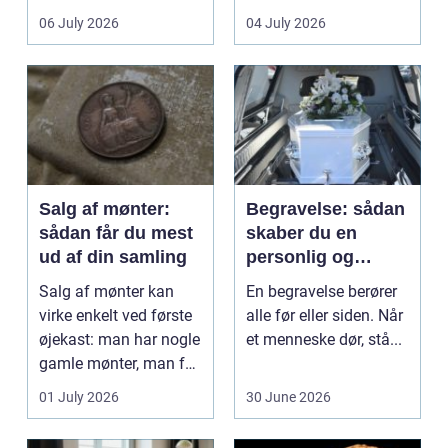
det lokale...
sundhedssektoren.
06 July 2026
04 July 2026
Klinikker, praksis og
beh...
Salg af mønter:
Begravelse: sådan
sådan får du mest
skaber du en
ud af din samling
personlig og
respektfuld afsked
Salg af mønter kan
En begravelse berører
virke enkelt ved første
alle før eller siden. Når
øjekast: man har nogle
et menneske dør, stå...
gamle mønter, man får
dem vurderet...
01 July 2026
30 June 2026