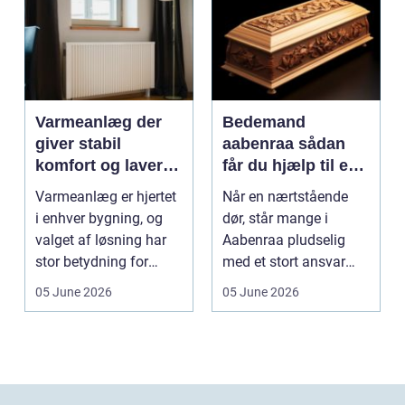
Varmeanlæg der
Bedemand
giver stabil
aabenraa sådan
komfort og lavere
får du hjælp til en
energiregning
værdig afsked
Varmeanlæg er hjertet
Når en nærtstående
i enhver bygning, og
dør, står mange i
valget af løsning har
Aabenraa pludselig
stor betydning for
med et stort ansvar
b&a...
midt i sorgen.
05 June 2026
05 June 2026
Praktiske...