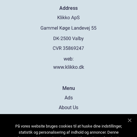
Address
web:
www.klikko.dk
Menu
Ads
About Us
Cookies
På vores website bruges cookies til at huske dine indstillinger,
Contact
statistik og personalisering af indhold og annoncer. Denne
Sitemap