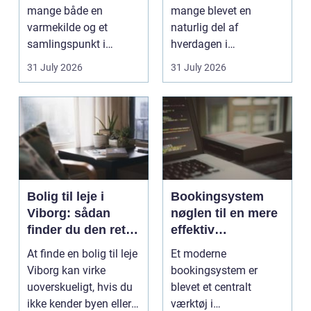
mange både en
mange blevet en
varmekilde og et
naturlig del af
samlingspunkt i
hverdagen i
hjemmet. Flammerne
København. Byen er
31 July 2026
31 July 2026
gi...
fyldt med dygtige...
Bolig til leje i
Bookingsystem
Viborg: sådan
nøglen til en mere
finder du den rette
effektiv
lejlighed
klinikhverdag
At finde en bolig til leje
Et moderne
Viborg kan virke
bookingsystem er
uoverskueligt, hvis du
blevet et centralt
ikke kender byen eller
værktøj i