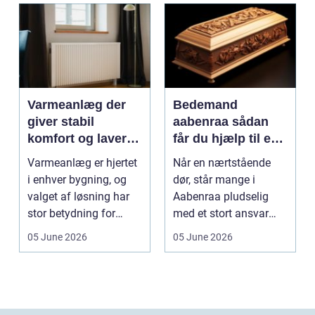
Varmeanlæg der
Bedemand
giver stabil
aabenraa sådan
komfort og lavere
får du hjælp til en
energiregning
værdig afsked
Varmeanlæg er hjertet
Når en nærtstående
i enhver bygning, og
dør, står mange i
valget af løsning har
Aabenraa pludselig
stor betydning for
med et stort ansvar
b&a...
midt i sorgen.
05 June 2026
05 June 2026
Praktiske...