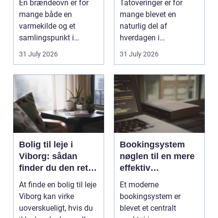
En brændeovn er for
Tatoveringer er for
mange både en
mange blevet en
varmekilde og et
naturlig del af
samlingspunkt i
hverdagen i
hjemmet. Flammerne
København. Byen er
31 July 2026
31 July 2026
gi...
fyldt med dygtige...
Bolig til leje i
Bookingsystem
Viborg: sådan
nøglen til en mere
finder du den rette
effektiv
lejlighed
klinikhverdag
At finde en bolig til leje
Et moderne
Viborg kan virke
bookingsystem er
uoverskueligt, hvis du
blevet et centralt