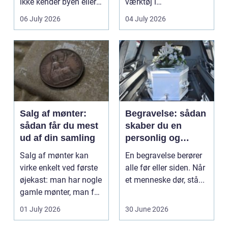
ikke kender byen eller
værktøj i
det lokale...
sundhedssektoren.
06 July 2026
04 July 2026
Klinikker, praksis og
beh...
Salg af mønter:
Begravelse: sådan
sådan får du mest
skaber du en
ud af din samling
personlig og
respektfuld afsked
Salg af mønter kan
En begravelse berører
virke enkelt ved første
alle før eller siden. Når
øjekast: man har nogle
et menneske dør, stå...
gamle mønter, man får
dem vurderet...
01 July 2026
30 June 2026