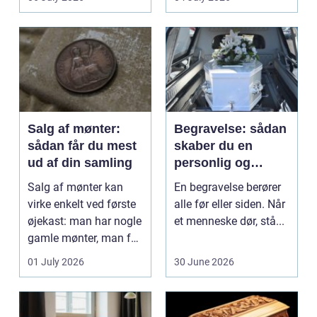
Klinikker, praksis og
beh...
Salg af mønter:
Begravelse: sådan
sådan får du mest
skaber du en
ud af din samling
personlig og
respektfuld afsked
Salg af mønter kan
En begravelse berører
virke enkelt ved første
alle før eller siden. Når
øjekast: man har nogle
et menneske dør, stå...
gamle mønter, man får
dem vurderet...
01 July 2026
30 June 2026