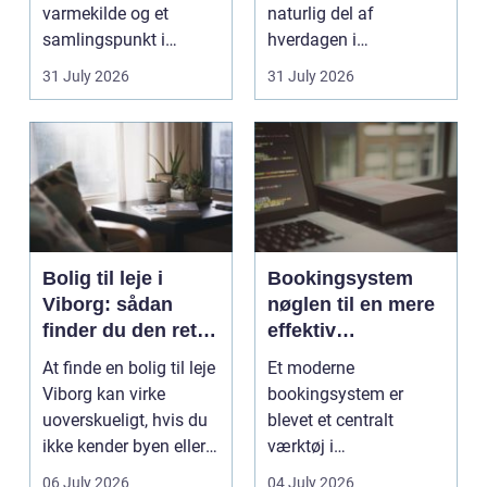
varmekilde og et
naturlig del af
samlingspunkt i
hverdagen i
hjemmet. Flammerne
København. Byen er
31 July 2026
31 July 2026
gi...
fyldt med dygtige...
Bolig til leje i
Bookingsystem
Viborg: sådan
nøglen til en mere
finder du den rette
effektiv
lejlighed
klinikhverdag
At finde en bolig til leje
Et moderne
Viborg kan virke
bookingsystem er
uoverskueligt, hvis du
blevet et centralt
ikke kender byen eller
værktøj i
det lokale...
sundhedssektoren.
06 July 2026
04 July 2026