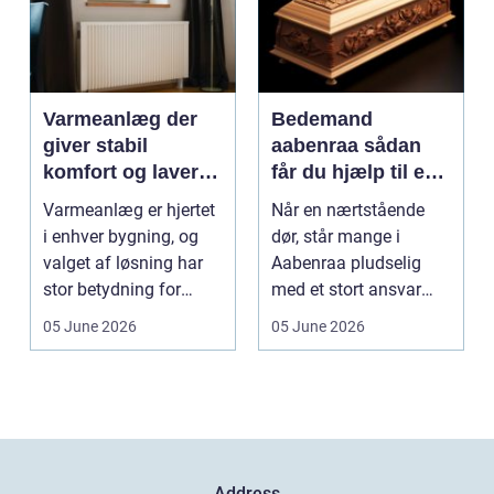
Varmeanlæg der
Bedemand
giver stabil
aabenraa sådan
komfort og lavere
får du hjælp til en
energiregning
værdig afsked
Varmeanlæg er hjertet
Når en nærtstående
i enhver bygning, og
dør, står mange i
valget af løsning har
Aabenraa pludselig
stor betydning for
med et stort ansvar
b&a...
midt i sorgen.
05 June 2026
05 June 2026
Praktiske...
Address