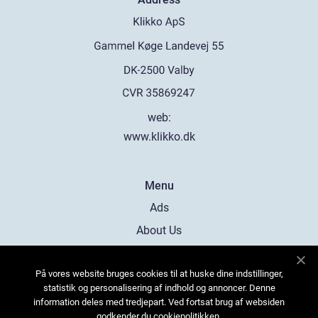
web:
www.klikko.dk
Menu
Ads
About Us
Cookies
På vores website bruges cookies til at huske dine indstillinger,
Contact
statistik og personalisering af indhold og annoncer. Denne
Sitemap
information deles med tredjepart. Ved fortsat brug af websiden
godkender du cookiepolitikken.