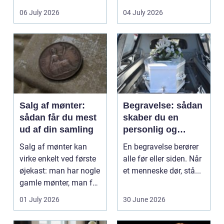
det lokale...
sundhedssektoren.
06 July 2026
04 July 2026
Klinikker, praksis og
beh...
Salg af mønter:
Begravelse: sådan
sådan får du mest
skaber du en
ud af din samling
personlig og
respektfuld afsked
Salg af mønter kan
En begravelse berører
virke enkelt ved første
alle før eller siden. Når
øjekast: man har nogle
et menneske dør, stå...
gamle mønter, man får
dem vurderet...
01 July 2026
30 June 2026