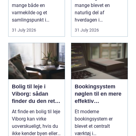
mange både en
mange blevet en
varmekilde og et
naturlig del af
samlingspunkt i
hverdagen i
hjemmet. Flammerne
København. Byen er
31 July 2026
31 July 2026
gi...
fyldt med dygtige...
Bolig til leje i
Bookingsystem
Viborg: sådan
nøglen til en mere
finder du den rette
effektiv
lejlighed
klinikhverdag
At finde en bolig til leje
Et moderne
Viborg kan virke
bookingsystem er
uoverskueligt, hvis du
blevet et centralt
ikke kender byen eller
værktøj i