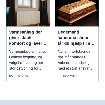
Varmeanlæg der
Bedemand
giver stabil
aabenraa sådan
komfort og lavere
får du hjælp til en
energiregning
værdig afsked
Varmeanlæg er hjertet
Når en nærtstående
i enhver bygning, og
dør, står mange i
valget af løsning har
Aabenraa pludselig
stor betydning for
med et stort ansvar
b&a...
midt i sorgen.
05 June 2026
05 June 2026
Praktiske...