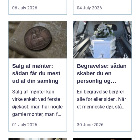
det lokale...
sundhedssektoren.
06 July 2026
04 July 2026
Klinikker, praksis og
beh...
Salg af mønter:
Begravelse: sådan
sådan får du mest
skaber du en
ud af din samling
personlig og
respektfuld afsked
Salg af mønter kan
En begravelse berører
virke enkelt ved første
alle før eller siden. Når
øjekast: man har nogle
et menneske dør, stå...
gamle mønter, man får
dem vurderet...
01 July 2026
30 June 2026