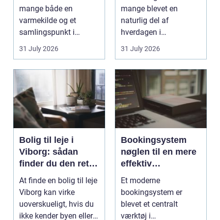
mange både en
mange blevet en
varmekilde og et
naturlig del af
samlingspunkt i
hverdagen i
hjemmet. Flammerne
København. Byen er
31 July 2026
31 July 2026
gi...
fyldt med dygtige...
Bolig til leje i
Bookingsystem
Viborg: sådan
nøglen til en mere
finder du den rette
effektiv
lejlighed
klinikhverdag
At finde en bolig til leje
Et moderne
Viborg kan virke
bookingsystem er
uoverskueligt, hvis du
blevet et centralt
ikke kender byen eller
værktøj i