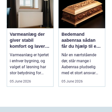
Varmeanlæg der
Bedemand
giver stabil
aabenraa sådan
komfort og lavere
får du hjælp til en
energiregning
værdig afsked
Varmeanlæg er hjertet
Når en nærtstående
i enhver bygning, og
dør, står mange i
valget af løsning har
Aabenraa pludselig
stor betydning for
med et stort ansvar
b&a...
midt i sorgen.
05 June 2026
05 June 2026
Praktiske...