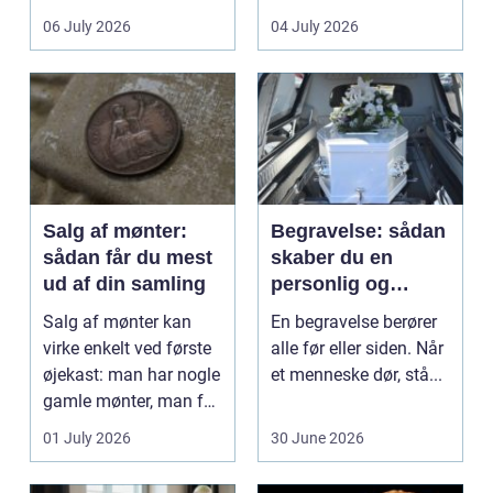
det lokale...
sundhedssektoren.
06 July 2026
04 July 2026
Klinikker, praksis og
beh...
Salg af mønter:
Begravelse: sådan
sådan får du mest
skaber du en
ud af din samling
personlig og
respektfuld afsked
Salg af mønter kan
En begravelse berører
virke enkelt ved første
alle før eller siden. Når
øjekast: man har nogle
et menneske dør, stå...
gamle mønter, man får
dem vurderet...
01 July 2026
30 June 2026