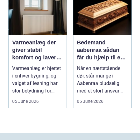
Varmeanlæg der
Bedemand
giver stabil
aabenraa sådan
komfort og lavere
får du hjælp til en
energiregning
værdig afsked
Varmeanlæg er hjertet
Når en nærtstående
i enhver bygning, og
dør, står mange i
valget af løsning har
Aabenraa pludselig
stor betydning for
med et stort ansvar
b&a...
midt i sorgen.
05 June 2026
05 June 2026
Praktiske...