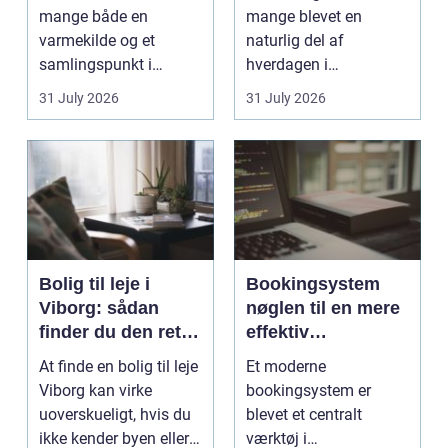
mange både en
mange blevet en
varmekilde og et
naturlig del af
samlingspunkt i
hverdagen i
hjemmet. Flammerne
København. Byen er
31 July 2026
31 July 2026
gi...
fyldt med dygtige...
Bolig til leje i
Bookingsystem
Viborg: sådan
nøglen til en mere
finder du den rette
effektiv
lejlighed
klinikhverdag
At finde en bolig til leje
Et moderne
Viborg kan virke
bookingsystem er
uoverskueligt, hvis du
blevet et centralt
ikke kender byen eller
værktøj i