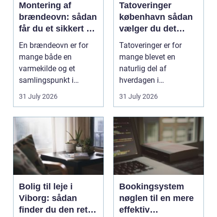
Montering af
Tatoveringer
brændeovn: sådan
københavn sådan
får du et sikkert og
vælger du det
smukt resultat
rigtige studie
En brændeovn er for
Tatoveringer er for
mange både en
mange blevet en
varmekilde og et
naturlig del af
samlingspunkt i
hverdagen i
hjemmet. Flammerne
København. Byen er
31 July 2026
31 July 2026
gi...
fyldt med dygtige...
Bolig til leje i
Bookingsystem
Viborg: sådan
nøglen til en mere
finder du den rette
effektiv