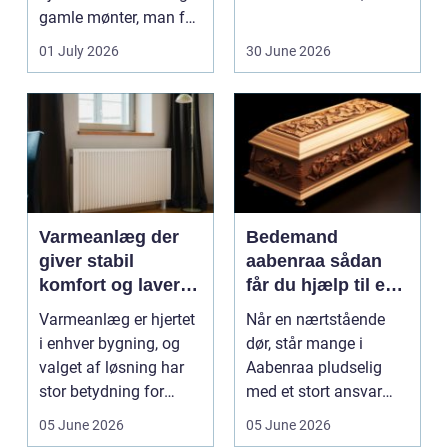
gamle mønter, man får
dem vurderet...
01 July 2026
30 June 2026
Varmeanlæg der
Bedemand
giver stabil
aabenraa sådan
komfort og lavere
får du hjælp til en
energiregning
værdig afsked
Varmeanlæg er hjertet
Når en nærtstående
i enhver bygning, og
dør, står mange i
valget af løsning har
Aabenraa pludselig
stor betydning for
med et stort ansvar
b&a...
midt i sorgen.
05 June 2026
05 June 2026
Praktiske...