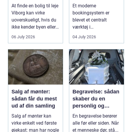
lejlighed
klinikhverdag
At finde en bolig til leje
Et moderne
Viborg kan virke
bookingsystem er
uoverskueligt, hvis du
blevet et centralt
ikke kender byen eller
værktøj i
det lokale...
sundhedssektoren.
06 July 2026
04 July 2026
Klinikker, praksis og
beh...
Salg af mønter:
Begravelse: sådan
sådan får du mest
skaber du en
ud af din samling
personlig og
respektfuld afsked
Salg af mønter kan
En begravelse berører
virke enkelt ved første
alle før eller siden. Når
øjekast: man har nogle
et menneske dør, stå...