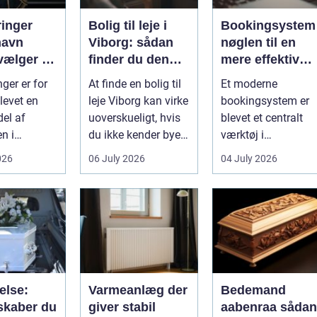
ringer
Bolig til leje i
Bookingsystem
havn
Viborg: sådan
nøglen til en
vælger du
finder du den
mere effektiv
tige
rette lejlighed
klinikhverdag
ger er for
At finde en bolig til
Et moderne
evet en
leje Viborg kan virke
bookingsystem er
del af
uoverskueligt, hvis
blevet et centralt
n i
du ikke kender byen
værktøj i
vn. Byen er
eller det lokale...
sundhedssektoren.
026
06 July 2026
04 July 2026
 dygtige...
Klinikker, praksis o
beh...
else:
Varmeanlæg der
Bedemand
skaber du
giver stabil
aabenraa sådan