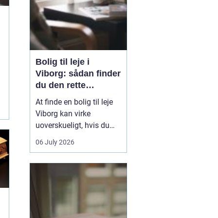
Bolig til leje i
Viborg: sådan finder
du den rette
lejlighed
At finde en bolig til leje
Viborg kan virke
g
uoverskueligt, hvis du
ikke kender byen eller det
06 July 2026
lokale boligmarked. Der
er mange muligheder,
priserne varierer, og
områderne har hver
deres særpræg. Med en
klar plan, lidt viden om