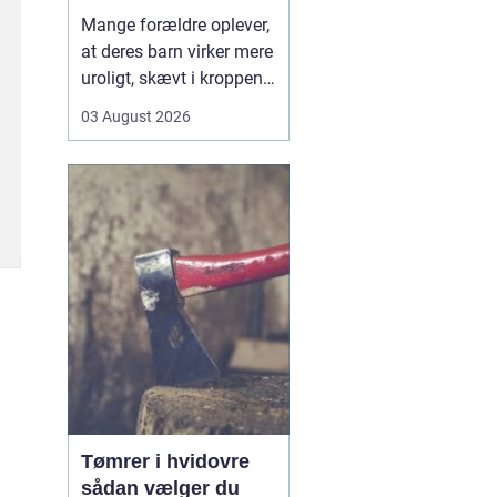
opmærksomhed
Mange forældre oplever,
at deres barn virker mere
uroligt, skævt i kroppen
eller klager over smerter,
03 August 2026
uden at der er en klar
forklaring. Her kan en
børnekiropraktor være en
mulighed. En kiropraktor
med særlig erfaring i...
Tømrer i hvidovre
sådan vælger du