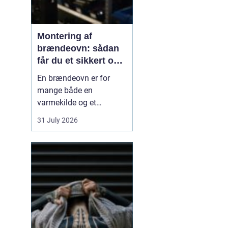
Montering af
brændeovn: sådan
får du et sikkert og
smukt resultat
En brændeovn er for
mange både en
varmekilde og et
samlingspunkt i
31 July 2026
hjemmet. Flammerne
giver ro, og varmen kan
mærkes i hele rummet.
Men montering af
brændeovn er ikke noget,
man bør kaste sig ud i
uden viden og
planl&ae...