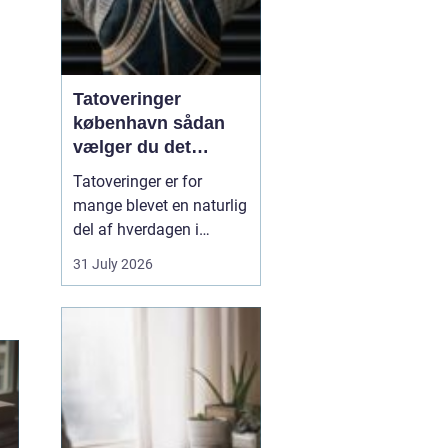
Tatoveringer
københavn sådan
vælger du det
rigtige studie
Tatoveringer er for
mange blevet en naturlig
del af hverdagen i
København. Byen er fyldt
31 July 2026
med dygtige artister,
historiske studier og
moderne tatovørbutikker,
hvor stilarter og udtryk
spænder vidt. Når man
søger efter ...