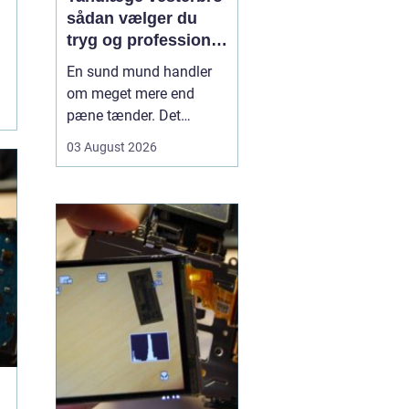
sådan vælger du
tryg og professionel
tandpleje
En sund mund handler
om meget mere end
pæne tænder. Det
påvirker både din
03 August 2026
hverdag, din selvtillid og
dit generelle helbred. Når
du
leder efter tandlæge
vesterbro
, møder du
derfor mange
valgmuligheder m...