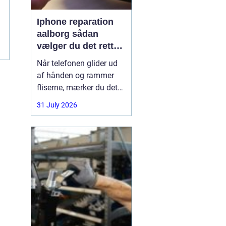
Iphone reparation
aalborg sådan
vælger du det rette
værksted
Når telefonen glider ud
af hånden og rammer
fliserne, mærker du det
med det samme.
31 July 2026
Skærmen splintrer, lyden
forsvinder, eller batteriet
står af midt på dagen.
For mange i Aalborg er
mobilen helt central i
både arbejde, studie og
hverdag. Derfor