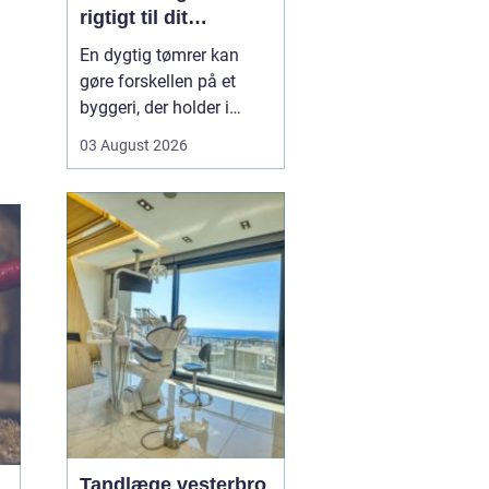
rigtigt til dit
byggeprojekt
En dygtig tømrer kan
gøre forskellen på et
byggeri, der holder i
årevis, og et projekt, der
03 August 2026
giver dig problemer igen
og igen. Når du leder
efter en tømrer i
Hvidovre, handler det
derfor ikke kun om pris.
Det handler om kvalitet,
tryghed og gode løsni...
Tandlæge vesterbro