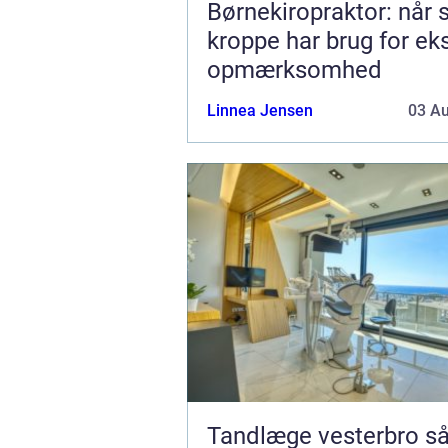
Børnekiropraktor: når
kroppe har brug for ek
opmærksomhed
Linnea Jensen
03 A
Tandlæge vesterbro sådan