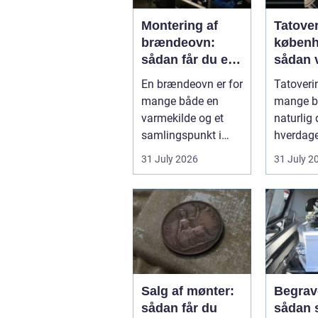
Montering af
Tatove
brændeovn:
køben
sådan får du et
sådan 
sikkert og smukt
det rig
En brændeovn er for
Tatoverin
resultat
studie
mange både en
mange bl
varmekilde og et
naturlig 
samlingspunkt i
hverdage
hjemmet.
Københa
31 July 2026
31 July 2
Flammerne gi...
fyldt med
Salg af mønter:
Begrav
sådan får du
sådan 