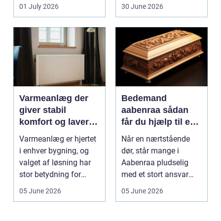
dem vurderet...
01 July 2026
30 June 2026
Varmeanlæg der
Bedemand
giver stabil
aabenraa sådan
komfort og lavere
får du hjælp til en
energiregning
værdig afsked
Varmeanlæg er hjertet
Når en nærtstående
i enhver bygning, og
dør, står mange i
valget af løsning har
Aabenraa pludselig
stor betydning for
med et stort ansvar
b&a...
midt i sorgen.
05 June 2026
05 June 2026
Praktiske...