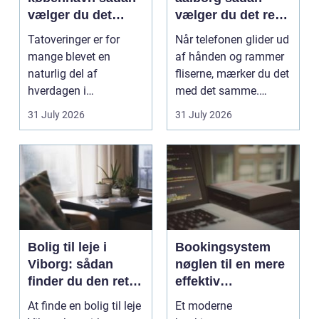
vælger du det
vælger du det rette
rigtige studie
værksted
Tatoveringer er for
Når telefonen glider ud
mange blevet en
af hånden og rammer
naturlig del af
fliserne, mærker du det
hverdagen i
med det samme.
København. Byen er
Skærmen splintrer...
31 July 2026
31 July 2026
fyldt med dygtige...
Bolig til leje i
Bookingsystem
Viborg: sådan
nøglen til en mere
finder du den rette
effektiv
lejlighed
klinikhverdag
At finde en bolig til leje
Et moderne