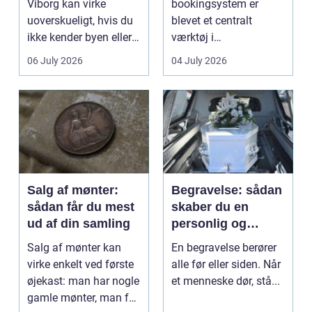
Viborg kan virke
bookingsystem er
uoverskueligt, hvis du
blevet et centralt
ikke kender byen eller
værktøj i
det lokale...
sundhedssektoren.
06 July 2026
04 July 2026
Klinikker, praksis og
beh...
Salg af mønter:
Begravelse: sådan
sådan får du mest
skaber du en
ud af din samling
personlig og
respektfuld afsked
Salg af mønter kan
En begravelse berører
virke enkelt ved første
alle før eller siden. Når
øjekast: man har nogle
et menneske dør, stå...
gamle mønter, man får