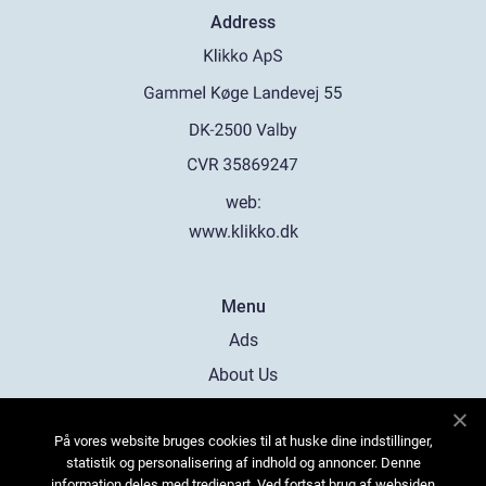
Address
web:
www.klikko.dk
Menu
Ads
About Us
Cookies
På vores website bruges cookies til at huske dine indstillinger,
Contact
statistik og personalisering af indhold og annoncer. Denne
Sitemap
information deles med tredjepart. Ved fortsat brug af websiden