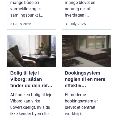
mange både en
mange blevet en
varmekilde og et
naturlig del af
samlingspunkt i
hverdagen i
hjemmet. Flammerne
København. Byen er
31 July 2026
31 July 2026
gi...
fyldt med dygtige...
Bolig til leje i
Bookingsystem
Viborg: sådan
nøglen til en mere
finder du den rette
effektiv
lejlighed
klinikhverdag
At finde en bolig til leje
Et moderne
Viborg kan virke
bookingsystem er
uoverskueligt, hvis du
blevet et centralt
ikke kender byen eller
værktøj i