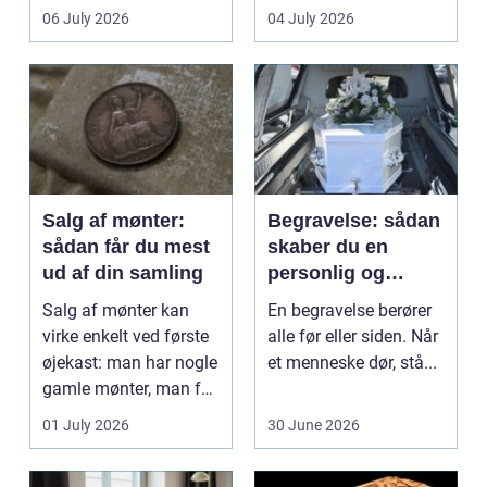
det lokale...
sundhedssektoren.
06 July 2026
04 July 2026
Klinikker, praksis og
beh...
Salg af mønter:
Begravelse: sådan
sådan får du mest
skaber du en
ud af din samling
personlig og
respektfuld afsked
Salg af mønter kan
En begravelse berører
virke enkelt ved første
alle før eller siden. Når
øjekast: man har nogle
et menneske dør, stå...
gamle mønter, man får
dem vurderet...
01 July 2026
30 June 2026