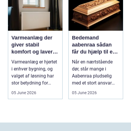
Varmeanlæg der
Bedemand
giver stabil
aabenraa sådan
komfort og lavere
får du hjælp til en
energiregning
værdig afsked
Varmeanlæg er hjertet
Når en nærtstående
i enhver bygning, og
dør, står mange i
valget af løsning har
Aabenraa pludselig
stor betydning for
med et stort ansvar
b&a...
midt i sorgen.
05 June 2026
05 June 2026
Praktiske...