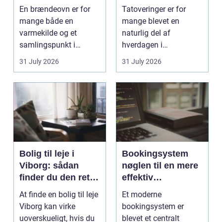
smukt resultat
rigtige studie
En brændeovn er for
Tatoveringer er for
mange både en
mange blevet en
varmekilde og et
naturlig del af
samlingspunkt i
hverdagen i
hjemmet. Flammerne
København. Byen er
31 July 2026
31 July 2026
gi...
fyldt med dygtige...
Bolig til leje i
Bookingsystem
Viborg: sådan
nøglen til en mere
finder du den rette
effektiv
lejlighed
klinikhverdag
At finde en bolig til leje
Et moderne
Viborg kan virke
bookingsystem er
uoverskueligt, hvis du
blevet et centralt