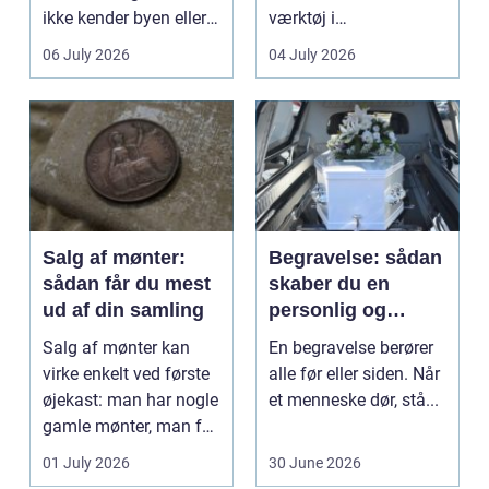
ikke kender byen eller
værktøj i
det lokale...
sundhedssektoren.
06 July 2026
04 July 2026
Klinikker, praksis og
beh...
Salg af mønter:
Begravelse: sådan
sådan får du mest
skaber du en
ud af din samling
personlig og
respektfuld afsked
Salg af mønter kan
En begravelse berører
virke enkelt ved første
alle før eller siden. Når
øjekast: man har nogle
et menneske dør, stå...
gamle mønter, man får
dem vurderet...
01 July 2026
30 June 2026