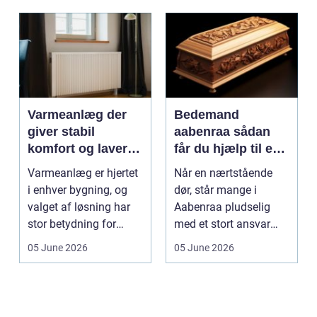
Varmeanlæg der
Bedemand
giver stabil
aabenraa sådan
komfort og lavere
får du hjælp til en
energiregning
værdig afsked
Varmeanlæg er hjertet
Når en nærtstående
i enhver bygning, og
dør, står mange i
valget af løsning har
Aabenraa pludselig
stor betydning for
med et stort ansvar
b&a...
midt i sorgen.
05 June 2026
05 June 2026
Praktiske...