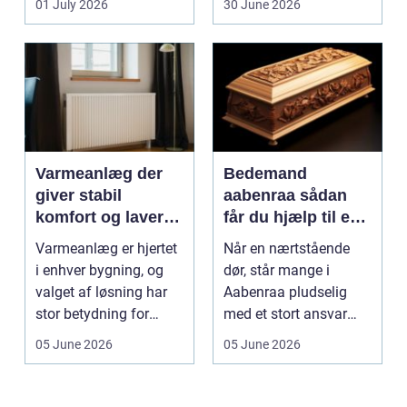
01 July 2026
30 June 2026
Varmeanlæg der
Bedemand
giver stabil
aabenraa sådan
komfort og lavere
får du hjælp til en
energiregning
værdig afsked
Varmeanlæg er hjertet
Når en nærtstående
i enhver bygning, og
dør, står mange i
valget af løsning har
Aabenraa pludselig
stor betydning for
med et stort ansvar
b&a...
midt i sorgen.
05 June 2026
05 June 2026
Praktiske...