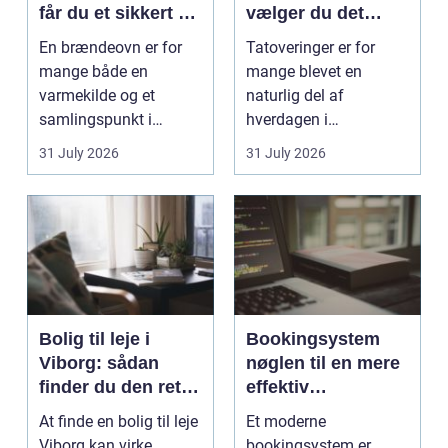
får du et sikkert og
vælger du det
smukt resultat
rigtige studie
En brændeovn er for
Tatoveringer er for
mange både en
mange blevet en
varmekilde og et
naturlig del af
samlingspunkt i
hverdagen i
hjemmet. Flammerne
København. Byen er
31 July 2026
31 July 2026
gi...
fyldt med dygtige...
Bolig til leje i
Bookingsystem
Viborg: sådan
nøglen til en mere
finder du den rette
effektiv
lejlighed
klinikhverdag
At finde en bolig til leje
Et moderne
Viborg kan virke
bookingsystem er