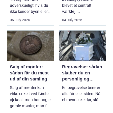
uoverskueligt, hvis du
blevet et centralt
ikke kender byen eller
værktøj i
det lokale...
sundhedssektoren.
06 July 2026
04 July 2026
Klinikker, praksis og
beh...
Salg af mønter:
Begravelse: sådan
sådan får du mest
skaber du en
ud af din samling
personlig og
respektfuld afsked
Salg af mønter kan
En begravelse berører
virke enkelt ved første
alle før eller siden. Når
øjekast: man har nogle
et menneske dør, stå...
gamle mønter, man får
dem vurderet...