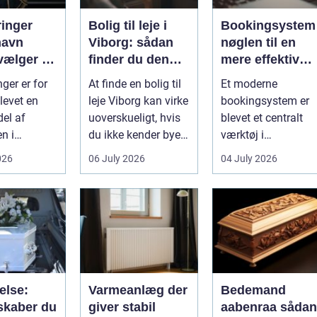
ringer
Bolig til leje i
Bookingsystem
havn
Viborg: sådan
nøglen til en
vælger du
finder du den
mere effektiv
tige
rette lejlighed
klinikhverdag
ger er for
At finde en bolig til
Et moderne
evet en
leje Viborg kan virke
bookingsystem er
del af
uoverskueligt, hvis
blevet et centralt
n i
du ikke kender byen
værktøj i
vn. Byen er
eller det lokale...
sundhedssektoren.
026
06 July 2026
04 July 2026
 dygtige...
Klinikker, praksis o
beh...
else:
Varmeanlæg der
Bedemand
skaber du
giver stabil
aabenraa sådan