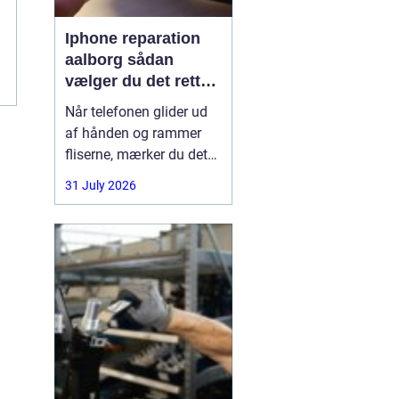
Iphone reparation
aalborg sådan
vælger du det rette
værksted
Når telefonen glider ud
af hånden og rammer
fliserne, mærker du det
med det samme.
31 July 2026
Skærmen splintrer, lyden
forsvinder, eller batteriet
står af midt på dagen.
For mange i Aalborg er
mobilen helt central i
både arbejde, studie og
hverdag. Derfor