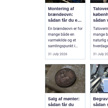
Montering af
Tatove
brændeovn:
køben
sådan får du et
sådan 
sikkert og smukt
det rig
En brændeovn er for
Tatoverin
resultat
studie
mange både en
mange bl
varmekilde og et
naturlig 
samlingspunkt i
hverdage
hjemmet.
Københa
31 July 2026
31 July 2
Flammerne gi...
fyldt med
Salg af mønter:
Begrav
sådan får du
sådan 