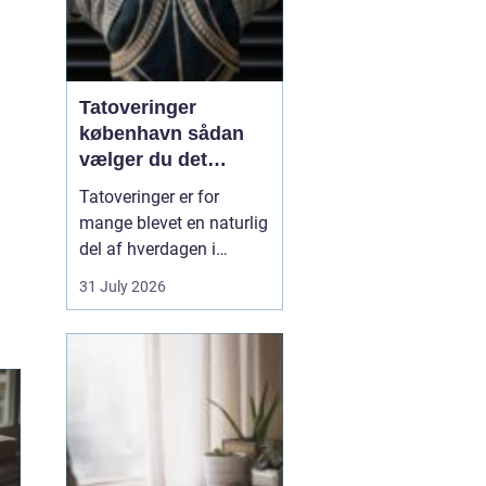
Tatoveringer
københavn sådan
vælger du det
rigtige studie
Tatoveringer er for
mange blevet en naturlig
del af hverdagen i
København. Byen er fyldt
31 July 2026
med dygtige artister,
historiske studier og
moderne tatovørbutikker,
hvor stilarter og udtryk
spænder vidt. Når man
søger efter ...