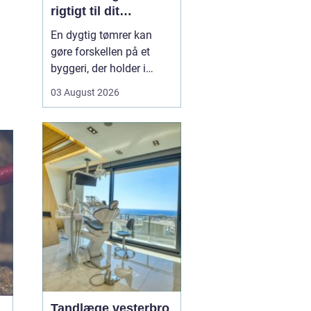
rigtigt til dit
byggeprojekt
En dygtig tømrer kan
gøre forskellen på et
byggeri, der holder i
årevis, og et projekt, der
03 August 2026
giver dig problemer igen
og igen. Når du leder
efter en tømrer i
Hvidovre, handler det
derfor ikke kun om pris.
Det handler om kvalitet,
tryghed og gode løsni...
Tandlæge vesterbro