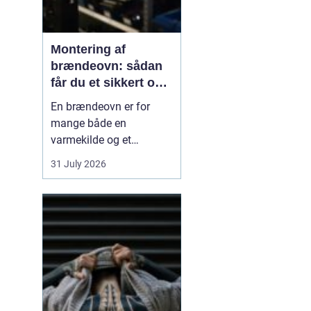
Montering af
brændeovn: sådan
får du et sikkert og
smukt resultat
En brændeovn er for
mange både en
varmekilde og et
samlingspunkt i
31 July 2026
hjemmet. Flammerne
giver ro, og varmen kan
mærkes i hele rummet.
Men montering af
brændeovn er ikke noget,
man bør kaste sig ud i
uden viden og
planl&ae...