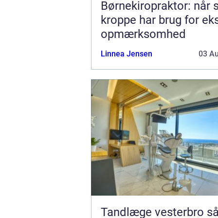
Børnekiropraktor: når
kroppe har brug for ek
opmærksomhed
Linnea Jensen
03 A
Tandlæge vesterbro sådan