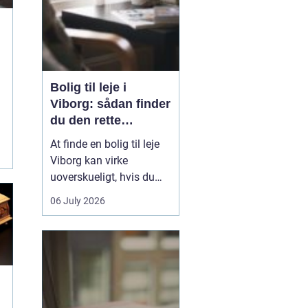
Bolig til leje i
Viborg: sådan finder
du den rette
lejlighed
At finde en bolig til leje
Viborg kan virke
g
uoverskueligt, hvis du
ikke kender byen eller det
06 July 2026
lokale boligmarked. Der
er mange muligheder,
priserne varierer, og
områderne har hver
deres særpræg. Med en
klar plan, lidt viden om