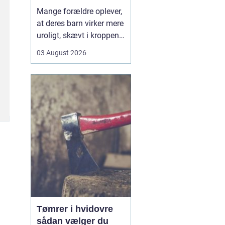
opmærksomhed
Mange forældre oplever,
at deres barn virker mere
uroligt, skævt i kroppen
eller klager over smerter,
03 August 2026
uden at der er en klar
forklaring. Her kan en
børnekiropraktor være en
mulighed. En kiropraktor
med særlig erfaring i...
Tømrer i hvidovre
sådan vælger du