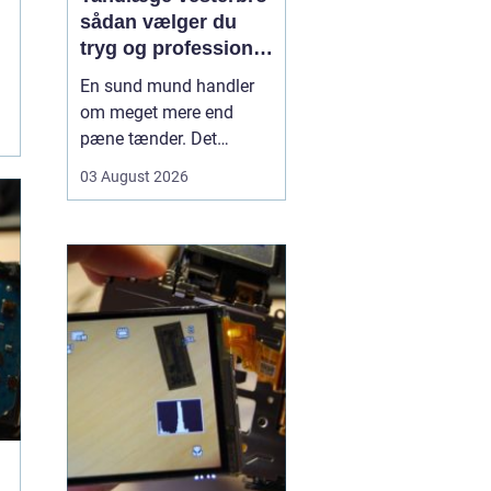
sådan vælger du
tryg og professionel
tandpleje
En sund mund handler
om meget mere end
pæne tænder. Det
påvirker både din
03 August 2026
hverdag, din selvtillid og
dit generelle helbred. Når
du
leder efter tandlæge
vesterbro
, møder du
derfor mange
valgmuligheder m...