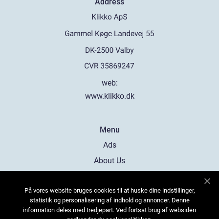
Address
web:
www.klikko.dk
Menu
Ads
About Us
Cookies
På vores website bruges cookies til at huske dine indstillinger,
Contact
statistik og personalisering af indhold og annoncer. Denne
Sitemap
information deles med tredjepart. Ved fortsat brug af websiden