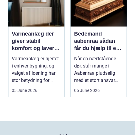
Varmeanlæg der
Bedemand
giver stabil
aabenraa sådan
komfort og lavere
får du hjælp til en
energiregning
værdig afsked
Varmeanlæg er hjertet
Når en nærtstående
i enhver bygning, og
dør, står mange i
valget af løsning har
Aabenraa pludselig
stor betydning for
med et stort ansvar
b&a...
midt i sorgen.
05 June 2026
05 June 2026
Praktiske...