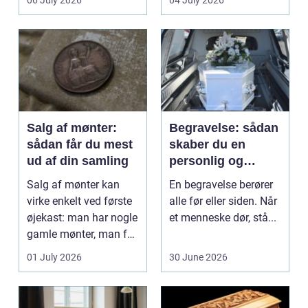
06 July 2026
04 July 2026
Klinikker, praksis og
beh...
Salg af mønter:
Begravelse: sådan
sådan får du mest
skaber du en
ud af din samling
personlig og
respektfuld afsked
Salg af mønter kan
En begravelse berører
virke enkelt ved første
alle før eller siden. Når
øjekast: man har nogle
et menneske dør, stå...
gamle mønter, man får
dem vurderet...
01 July 2026
30 June 2026