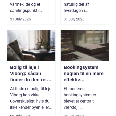
varmekilde og et
naturlig del af
samlingspunkt i
hverdagen i
hjemmet. Flammerne
København. Byen er
31 July 2026
31 July 2026
gi...
fyldt med dygtige...
Bolig til leje i
Bookingsystem
Viborg: sådan
nøglen til en mere
finder du den rette
effektiv
lejlighed
klinikhverdag
At finde en bolig til leje
Et moderne
Viborg kan virke
bookingsystem er
uoverskueligt, hvis du
blevet et centralt
ikke kender byen eller
værktøj i
det lokale...
sundhedssektoren.