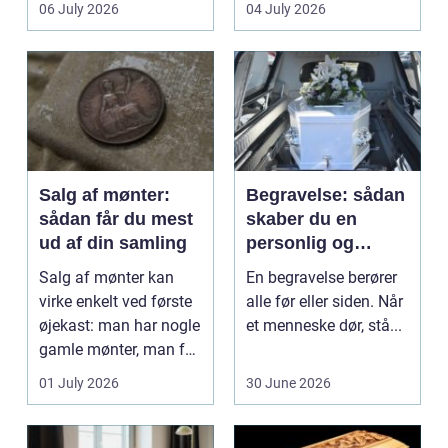
06 July 2026
04 July 2026
Klinikker, praksis og
beh...
Salg af mønter:
Begravelse: sådan
sådan får du mest
skaber du en
ud af din samling
personlig og
respektfuld afsked
Salg af mønter kan
En begravelse berører
virke enkelt ved første
alle før eller siden. Når
øjekast: man har nogle
et menneske dør, stå...
gamle mønter, man får
dem vurderet...
01 July 2026
30 June 2026