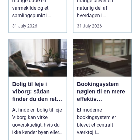
mange både en
mange blevet en
varmekilde og et
naturlig del af
samlingspunkt i
hverdagen i
hjemmet. Flammerne
København. Byen er
31 July 2026
31 July 2026
gi...
fyldt med dygtige...
Bolig til leje i
Bookingsystem
Viborg: sådan
nøglen til en mere
finder du den rette
effektiv
lejlighed
klinikhverdag
At finde en bolig til leje
Et moderne
Viborg kan virke
bookingsystem er
uoverskueligt, hvis du
blevet et centralt
ikke kender byen eller
værktøj i
det lokale...
sundhedssektoren.