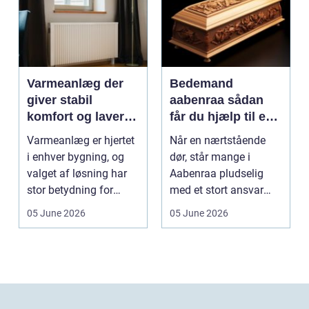
Varmeanlæg der
Bedemand
giver stabil
aabenraa sådan
komfort og lavere
får du hjælp til en
energiregning
værdig afsked
Varmeanlæg er hjertet
Når en nærtstående
i enhver bygning, og
dør, står mange i
valget af løsning har
Aabenraa pludselig
stor betydning for
med et stort ansvar
b&a...
midt i sorgen.
05 June 2026
05 June 2026
Praktiske...