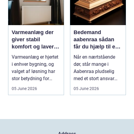
Varmeanlæg der
Bedemand
giver stabil
aabenraa sådan
komfort og lavere
får du hjælp til en
energiregning
værdig afsked
Varmeanlæg er hjertet
Når en nærtstående
i enhver bygning, og
dør, står mange i
valget af løsning har
Aabenraa pludselig
stor betydning for
med et stort ansvar
b&a...
midt i sorgen.
05 June 2026
05 June 2026
Praktiske...
Address