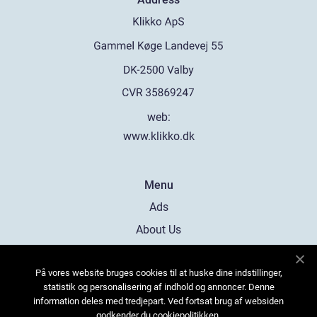
web:
www.klikko.dk
Menu
Ads
About Us
Cookies
På vores website bruges cookies til at huske dine indstillinger,
Contact
statistik og personalisering af indhold og annoncer. Denne
Sitemap
information deles med tredjepart. Ved fortsat brug af websiden
godkender du cookiepolitikken.