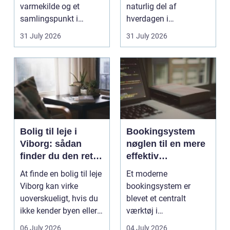
varmekilde og et
naturlig del af
samlingspunkt i
hverdagen i
hjemmet. Flammerne
København. Byen er
31 July 2026
31 July 2026
gi...
fyldt med dygtige...
Bolig til leje i
Bookingsystem
Viborg: sådan
nøglen til en mere
finder du den rette
effektiv
lejlighed
klinikhverdag
At finde en bolig til leje
Et moderne
Viborg kan virke
bookingsystem er
uoverskueligt, hvis du
blevet et centralt
ikke kender byen eller
værktøj i
det lokale...
sundhedssektoren.
06 July 2026
04 July 2026