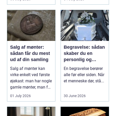
Klinikker, praksis og
beh...
Salg af mønter:
Begravelse: sådan
sådan får du mest
skaber du en
ud af din samling
personlig og
respektfuld afsked
Salg af mønter kan
En begravelse berører
virke enkelt ved første
alle før eller siden. Når
øjekast: man har nogle
et menneske dør, stå...
gamle mønter, man får
dem vurderet...
01 July 2026
30 June 2026