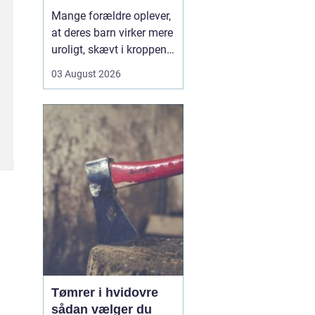
opmærksomhed
Mange forældre oplever,
at deres barn virker mere
uroligt, skævt i kroppen
eller klager over smerter,
03 August 2026
uden at der er en klar
forklaring. Her kan en
børnekiropraktor være en
mulighed. En kiropraktor
med særlig erfaring i...
Tømrer i hvidovre
sådan vælger du