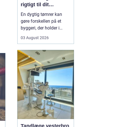
rigtigt til dit
byggeprojekt
En dygtig tømrer kan
gøre forskellen på et
byggeri, der holder i
årevis, og et projekt, der
03 August 2026
giver dig problemer igen
og igen. Når du leder
efter en tømrer i
Hvidovre, handler det
derfor ikke kun om pris.
Det handler om kvalitet,
tryghed og gode løsni...
Tandlæge vesterbro