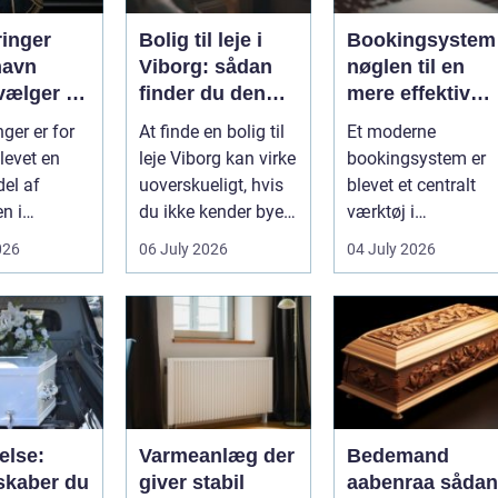
ringer
Bolig til leje i
Bookingsystem
havn
Viborg: sådan
nøglen til en
vælger du
finder du den
mere effektiv
tige
rette lejlighed
klinikhverdag
ger er for
At finde en bolig til
Et moderne
evet en
leje Viborg kan virke
bookingsystem er
del af
uoverskueligt, hvis
blevet et centralt
n i
du ikke kender byen
værktøj i
vn. Byen er
eller det lokale...
sundhedssektoren.
026
06 July 2026
04 July 2026
 dygtige...
Klinikker, praksis o
beh...
else:
Varmeanlæg der
Bedemand
skaber du
giver stabil
aabenraa sådan