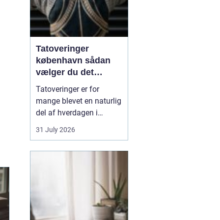
Tatoveringer
københavn sådan
vælger du det
rigtige studie
Tatoveringer er for
mange blevet en naturlig
del af hverdagen i
København. Byen er fyldt
31 July 2026
med dygtige artister,
historiske studier og
moderne tatovørbutikker,
hvor stilarter og udtryk
spænder vidt. Når man
søger efter ...