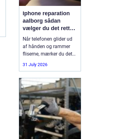
Iphone reparation
aalborg sådan
vælger du det rette
værksted
Når telefonen glider ud
af hånden og rammer
fliserne, mærker du det
med det samme.
31 July 2026
Skærmen splintrer, lyden
forsvinder, eller batteriet
står af midt på dagen.
For mange i Aalborg er
mobilen helt central i
både arbejde, studie og
hverdag. Derfor