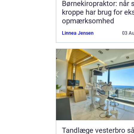
Børnekiropraktor: når
kroppe har brug for ek
opmærksomhed
Linnea Jensen
03 A
Tandlæge vesterbro sådan