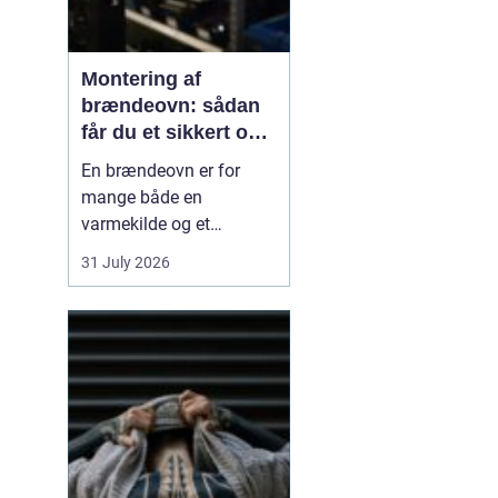
Montering af
brændeovn: sådan
får du et sikkert og
smukt resultat
En brændeovn er for
mange både en
varmekilde og et
samlingspunkt i
31 July 2026
hjemmet. Flammerne
giver ro, og varmen kan
mærkes i hele rummet.
Men montering af
brændeovn er ikke noget,
man bør kaste sig ud i
uden viden og
planl&ae...