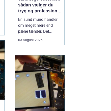
sådan vælger du
tryg og professionel
tandpleje
En sund mund handler
om meget mere end
pæne tænder. Det
påvirker både din
03 August 2026
hverdag, din selvtillid og
dit generelle helbred. Når
du
leder efter tandlæge
vesterbro
, møder du
derfor mange
valgmuligheder m...