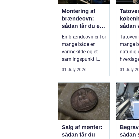
Montering af
Tatove
brændeovn:
køben
sådan får du et
sådan 
sikkert og smukt
det rig
En brændeovn er for
Tatoverin
resultat
studie
mange både en
mange bl
varmekilde og et
naturlig 
samlingspunkt i
hverdage
hjemmet.
Københa
31 July 2026
31 July 2
Flammerne gi...
fyldt med
Salg af mønter:
Begrav
sådan får du
sådan 