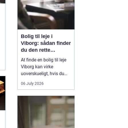
Bolig til leje i
Viborg: sådan finder
du den rette
lejlighed
At finde en bolig til leje
Viborg kan virke
g
uoverskueligt, hvis du
ikke kender byen eller det
06 July 2026
lokale boligmarked. Der
er mange muligheder,
priserne varierer, og
områderne har hver
deres særpræg. Med en
klar plan, lidt viden om