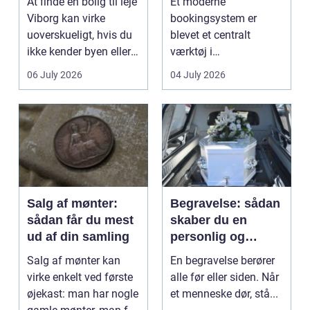
At finde en bolig til leje
Et moderne
Viborg kan virke
bookingsystem er
uoverskueligt, hvis du
blevet et centralt
ikke kender byen eller
værktøj i
det lokale...
sundhedssektoren.
06 July 2026
04 July 2026
Klinikker, praksis og
beh...
Salg af mønter:
Begravelse: sådan
sådan får du mest
skaber du en
ud af din samling
personlig og
respektfuld afsked
Salg af mønter kan
En begravelse berører
virke enkelt ved første
alle før eller siden. Når
øjekast: man har nogle
et menneske dør, stå...