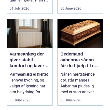
gamle mønter, man får
dem vurderet...
01 July 2026
30 June 2026
Varmeanlæg der
Bedemand
giver stabil
aabenraa sådan
komfort og lavere
får du hjælp til en
energiregning
værdig afsked
Varmeanlæg er hjertet
Når en nærtstående
i enhver bygning, og
dør, står mange i
valget af løsning har
Aabenraa pludselig
stor betydning for
med et stort ansvar
b&a...
midt i sorgen.
05 June 2026
05 June 2026
Praktiske...