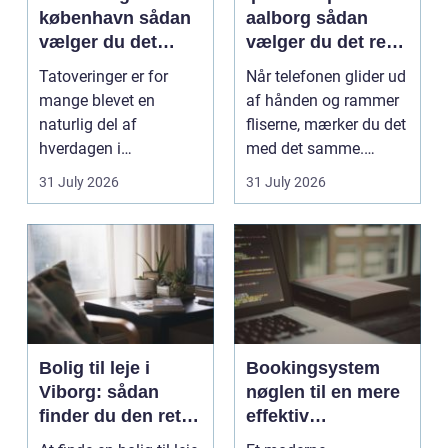
københavn sådan
aalborg sådan
vælger du det
vælger du det rette
rigtige studie
værksted
Tatoveringer er for
Når telefonen glider ud
mange blevet en
af hånden og rammer
naturlig del af
fliserne, mærker du det
hverdagen i
med det samme.
København. Byen er
Skærmen splintrer...
31 July 2026
31 July 2026
fyldt med dygtige...
Bolig til leje i
Bookingsystem
Viborg: sådan
nøglen til en mere
finder du den rette
effektiv
lejlighed
klinikhverdag