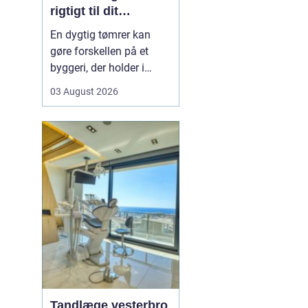
rigtigt til dit
byggeprojekt
En dygtig tømrer kan
n
gøre forskellen på et
byggeri, der holder i
årevis, og et projekt, der
03 August 2026
giver dig problemer igen
og igen. Når du leder
efter en tømrer i
Hvidovre, handler det
derfor ikke kun om pris.
Det handler om kvalitet,
tryghed og gode løsni...
Tandlæge vesterbro