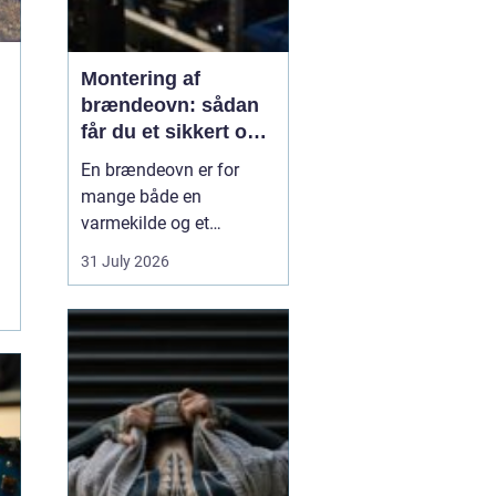
Montering af
brændeovn: sådan
får du et sikkert og
smukt resultat
En brændeovn er for
mange både en
varmekilde og et
samlingspunkt i
31 July 2026
hjemmet. Flammerne
giver ro, og varmen kan
mærkes i hele rummet.
Men montering af
brændeovn er ikke noget,
man bør kaste sig ud i
uden viden og
planl&ae...