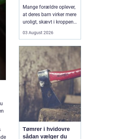
opmærksomhed
Mange forældre oplever,
at deres barn virker mere
uroligt, skævt i kroppen
eller klager over smerter,
03 August 2026
uden at der er en klar
forklaring. Her kan en
børnekiropraktor være en
mulighed. En kiropraktor
med særlig erfaring i...
du
en
Tømrer i hvidovre
s
sådan vælger du
nde