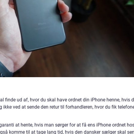
kal finde ud af, hvor du skal have ordnet din iPhone henne, hvis 
 ikke ved at sende den retur til forhandleren, hvor du fik telefon
ranti at hente, hvis man sørger for at få ens iPhone ordnet ho
også komme til at tage lang tid, hvis den dansker sælger skal se