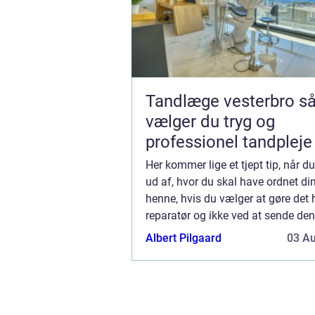
Tandlæge vesterbro sådan
vælger du tryg og
professionel tandpleje
Her kommer lige et tjept tip, når du
ud af, hvor du skal have ordnet di
henne, hvis du vælger at gøre det 
reparatør og ikke ved at sende den r
forhandleren, hvor du fik telefonen
Albert Pilgaard
03 A
ka...