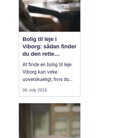
Bolig til leje i
Viborg: sådan finder
du den rette
lejlighed
At finde en bolig til leje
Viborg kan virke
uoverskueligt, hvis du
ikke kender byen eller det
06 July 2026
lokale boligmarked. Der
er mange muligheder,
priserne varierer, og
områderne har hver
deres særpræg. Med en
klar plan, lidt viden om