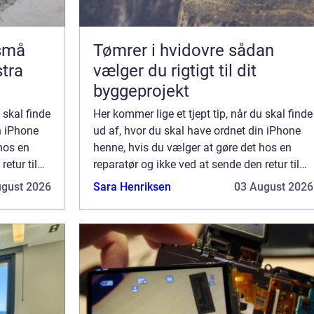
 små
Tømrer i hvidovre sådan
stra
vælger du rigtigt til dit
byggeprojekt
 skal finde
Her kommer lige et tjept tip, når du skal finde
n iPhone
ud af, hvor du skal have ordnet din iPhone
hos en
henne, hvis du vælger at gøre det hos en
etur til
reparatør og ikke ved at sende den retur til
 fra. Dog
forhandleren, hvor du fik telefonen fra. Dog
ugust 2026
Sara Henriksen
03 August 2026
ka...