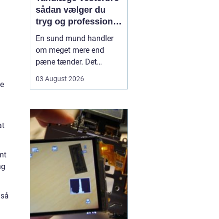
sådan vælger du
tryg og professionel
tandpleje
En sund mund handler
om meget mere end
pæne tænder. Det
påvirker både din
03 August 2026
ke
hverdag, din selvtillid og
dit generelle helbred. Når
du
leder efter tandlæge
vesterbro
, møder du
at
derfor mange
valgmuligheder m...
mt
ng
 så