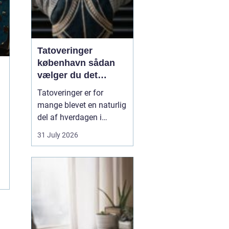
Tatoveringer
københavn sådan
vælger du det
rigtige studie
Tatoveringer er for
mange blevet en naturlig
del af hverdagen i
København. Byen er fyldt
31 July 2026
med dygtige artister,
historiske studier og
moderne tatovørbutikker,
hvor stilarter og udtryk
spænder vidt. Når man
søger efter ...