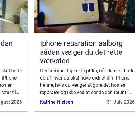
Iphone reparation aalborg
sådan vælger du det rette
værksted
 skal finde
Her kommer lige et tjept tip, når du skal finde
n iPhone
ud af, hvor du skal have ordnet din iPhone
hos en
henne, hvis du vælger at gøre det hos en
etur til
reparatør og ikke ved at sende den retur til
 fra. Dog
forhandleren, hvor du fik telefonen fra. Dog
ugust 2026
Katrine Nielsen
31 July 2026
ka...