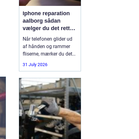
Iphone reparation
aalborg sådan
vælger du det rette
værksted
Når telefonen glider ud
af hånden og rammer
fliserne, mærker du det
med det samme.
31 July 2026
Skærmen splintrer, lyden
forsvinder, eller batteriet
står af midt på dagen.
For mange i Aalborg er
mobilen helt central i
både arbejde, studie og
hverdag. Derfor