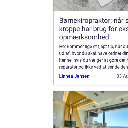
Børnekiropraktor: når
kroppe har brug for ek
opmærksomhed
Her kommer lige et tjept tip, når du
ud af, hvor du skal have ordnet di
henne, hvis du vælger at gøre det 
reparatør og ikke ved at sende den r
forhandleren, hvor du fik telefonen
Linnea Jensen
03 A
ka...