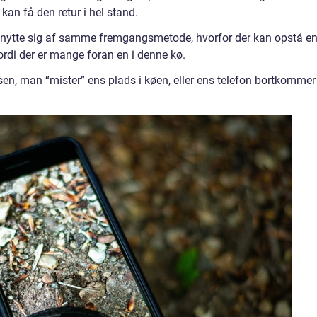
 kan få den retur i hel stand.
benytte sig af samme fremgangsmetode, hvorfor der kan opstå e
fordi der er mange foran en i denne kø.
sen, man “mister” ens plads i køen, eller ens telefon bortkommer