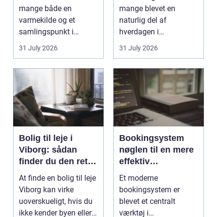
mange både en
mange blevet en
varmekilde og et
naturlig del af
samlingspunkt i
hverdagen i
hjemmet. Flammerne
København. Byen er
31 July 2026
31 July 2026
gi...
fyldt med dygtige...
Bolig til leje i
Bookingsystem
Viborg: sådan
nøglen til en mere
finder du den rette
effektiv
lejlighed
klinikhverdag
At finde en bolig til leje
Et moderne
Viborg kan virke
bookingsystem er
uoverskueligt, hvis du
blevet et centralt
ikke kender byen eller
værktøj i