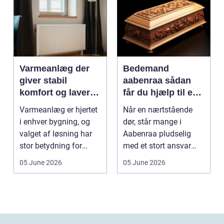
Varmeanlæg der
Bedemand
giver stabil
aabenraa sådan
komfort og lavere
får du hjælp til en
energiregning
værdig afsked
Varmeanlæg er hjertet
Når en nærtstående
i enhver bygning, og
dør, står mange i
valget af løsning har
Aabenraa pludselig
stor betydning for
med et stort ansvar
b&a...
midt i sorgen.
05 June 2026
05 June 2026
Praktiske...