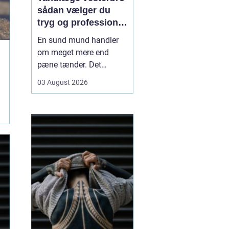
sådan vælger du
tryg og professionel
tandpleje
En sund mund handler
om meget mere end
pæne tænder. Det
påvirker både din
03 August 2026
hverdag, din selvtillid og
dit generelle helbred. Når
du
leder efter tandlæge
vesterbro
, møder du
derfor mange
valgmuligheder m...