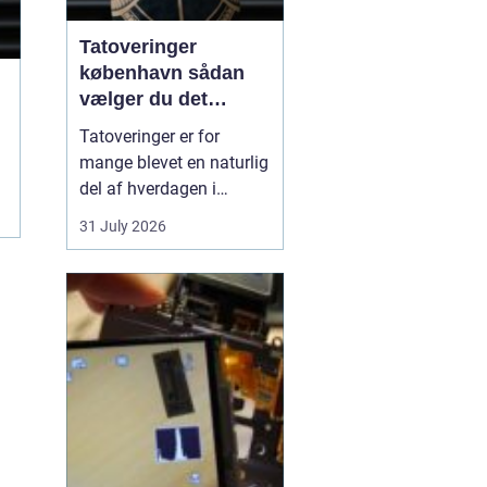
Tatoveringer
københavn sådan
vælger du det
rigtige studie
Tatoveringer er for
mange blevet en naturlig
del af hverdagen i
København. Byen er fyldt
31 July 2026
med dygtige artister,
historiske studier og
moderne tatovørbutikker,
hvor stilarter og udtryk
spænder vidt. Når man
søger efter ...