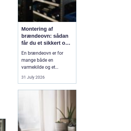
Montering af
brændeovn: sådan
får du et sikkert og
smukt resultat
En brændeovn er for
mange både en
varmekilde og et
samlingspunkt i
31 July 2026
hjemmet. Flammerne
giver ro, og varmen kan
mærkes i hele rummet.
Men montering af
brændeovn er ikke noget,
man bør kaste sig ud i
uden viden og
planl&ae...