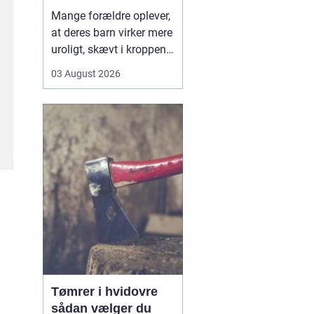
opmærksomhed
Mange forældre oplever,
at deres barn virker mere
uroligt, skævt i kroppen
eller klager over smerter,
03 August 2026
uden at der er en klar
forklaring. Her kan en
børnekiropraktor være en
mulighed. En kiropraktor
med særlig erfaring i...
Tømrer i hvidovre
sådan vælger du