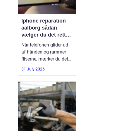
Iphone reparation
aalborg sådan
vælger du det rette
værksted
Når telefonen glider ud
af hånden og rammer
fliserne, mærker du det
med det samme.
31 July 2026
Skærmen splintrer, lyden
forsvinder, eller batteriet
står af midt på dagen.
For mange i Aalborg er
mobilen helt central i
både arbejde, studie og
hverdag. Derfor