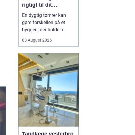
rigtigt til dit
byggeprojekt
En dygtig tømrer kan
gøre forskellen på et
byggeri, der holder i
årevis, og et projekt, der
03 August 2026
giver dig problemer igen
og igen. Når du leder
efter en tømrer i
Hvidovre, handler det
derfor ikke kun om pris.
Det handler om kvalitet,
tryghed og gode løsni...
Tandlæge vesterbro