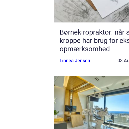
Børnekiropraktor: når
kroppe har brug for ek
opmærksomhed
Linnea Jensen
03 A