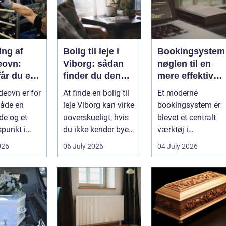
ing af
Bolig til leje i
Bookingsystem
eovn:
Viborg: sådan
nøglen til en
år du et
finder du den
mere effektiv
t og smukt
rette lejlighed
klinikhverdag
eovn er for
At finde en bolig til
Et moderne
t
åde en
leje Viborg kan virke
bookingsystem er
de og et
uoverskueligt, hvis
blevet et centralt
punkt i
du ikke kender byen
værktøj i
.
eller det lokale...
sundhedssektoren.
026
06 July 2026
04 July 2026
e gi...
Klinikker, praksis o
beh...