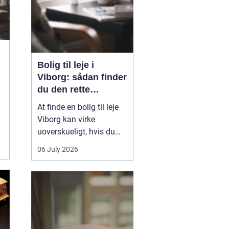
Bolig til leje i
Viborg: sådan finder
du den rette
lejlighed
At finde en bolig til leje
Viborg kan virke
uoverskueligt, hvis du
ikke kender byen eller det
06 July 2026
g
lokale boligmarked. Der
er mange muligheder,
priserne varierer, og
områderne har hver
deres særpræg. Med en
klar plan, lidt viden om