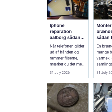
Iphone
Monter
reparation
brænd
aalborg sådan
sådan f
vælger du det
sikker
Når telefonen glider
En brænd
rette værksted
resulta
ud af hånden og
mange b
rammer fliserne,
varmekil
mærker du det med
samlings
det samme.
hjemmet
31 July 2026
31 July 2
Skærmen splintrer...
Flammern