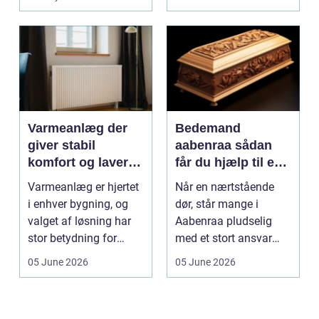
Varmeanlæg der
Bedemand
giver stabil
aabenraa sådan
komfort og lavere
får du hjælp til en
energiregning
værdig afsked
Varmeanlæg er hjertet
Når en nærtstående
i enhver bygning, og
dør, står mange i
valget af løsning har
Aabenraa pludselig
stor betydning for
med et stort ansvar
b&a...
midt i sorgen.
05 June 2026
05 June 2026
Praktiske...