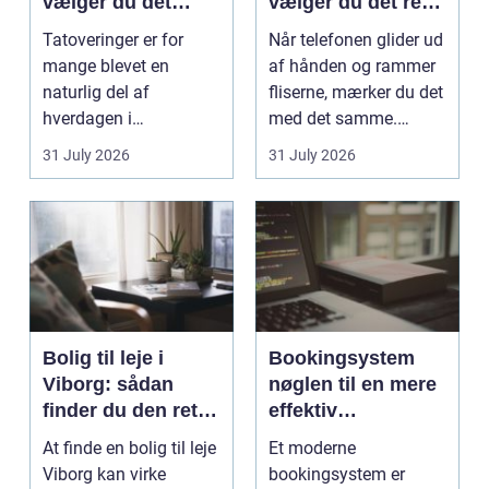
vælger du det
vælger du det rette
rigtige studie
værksted
Tatoveringer er for
Når telefonen glider ud
mange blevet en
af hånden og rammer
naturlig del af
fliserne, mærker du det
hverdagen i
med det samme.
København. Byen er
Skærmen splintrer...
31 July 2026
31 July 2026
fyldt med dygtige...
Bolig til leje i
Bookingsystem
Viborg: sådan
nøglen til en mere
finder du den rette
effektiv
lejlighed
klinikhverdag
At finde en bolig til leje
Et moderne
Viborg kan virke
bookingsystem er