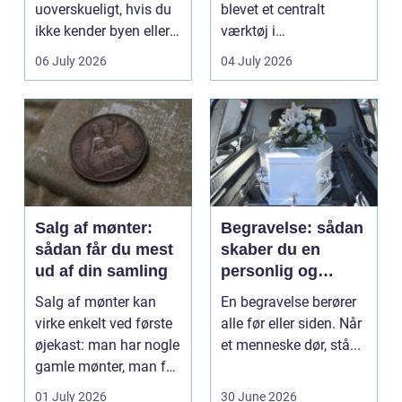
uoverskueligt, hvis du
blevet et centralt
ikke kender byen eller
værktøj i
det lokale...
sundhedssektoren.
06 July 2026
04 July 2026
Klinikker, praksis og
beh...
Salg af mønter:
Begravelse: sådan
sådan får du mest
skaber du en
ud af din samling
personlig og
respektfuld afsked
Salg af mønter kan
En begravelse berører
virke enkelt ved første
alle før eller siden. Når
øjekast: man har nogle
et menneske dør, stå...
gamle mønter, man får
dem vurderet...
01 July 2026
30 June 2026