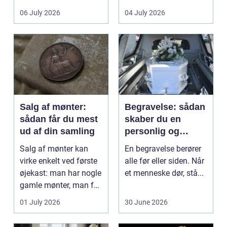
det lokale...
sundhedssektoren.
06 July 2026
04 July 2026
Klinikker, praksis og
beh...
Salg af mønter:
Begravelse: sådan
sådan får du mest
skaber du en
ud af din samling
personlig og
respektfuld afsked
Salg af mønter kan
En begravelse berører
virke enkelt ved første
alle før eller siden. Når
øjekast: man har nogle
et menneske dør, stå...
gamle mønter, man får
dem vurderet...
01 July 2026
30 June 2026