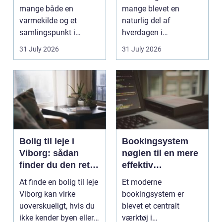
mange både en
mange blevet en
varmekilde og et
naturlig del af
samlingspunkt i
hverdagen i
hjemmet. Flammerne
København. Byen er
31 July 2026
31 July 2026
gi...
fyldt med dygtige...
Bolig til leje i
Bookingsystem
Viborg: sådan
nøglen til en mere
finder du den rette
effektiv
lejlighed
klinikhverdag
At finde en bolig til leje
Et moderne
Viborg kan virke
bookingsystem er
uoverskueligt, hvis du
blevet et centralt
ikke kender byen eller
værktøj i