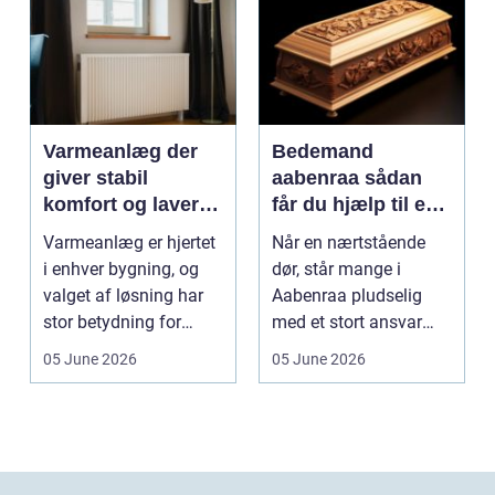
Varmeanlæg der
Bedemand
giver stabil
aabenraa sådan
komfort og lavere
får du hjælp til en
energiregning
værdig afsked
Varmeanlæg er hjertet
Når en nærtstående
i enhver bygning, og
dør, står mange i
valget af løsning har
Aabenraa pludselig
stor betydning for
med et stort ansvar
b&a...
midt i sorgen.
05 June 2026
05 June 2026
Praktiske...