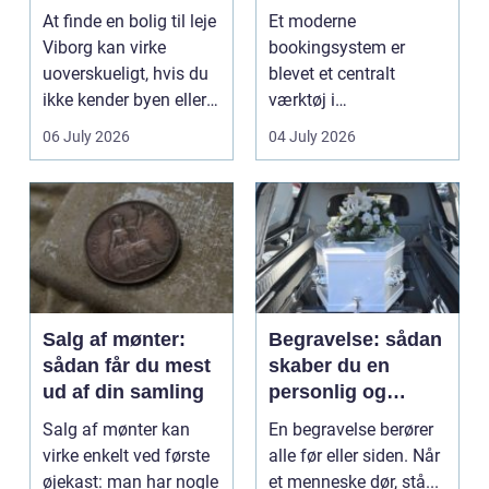
lejlighed
klinikhverdag
At finde en bolig til leje
Et moderne
Viborg kan virke
bookingsystem er
uoverskueligt, hvis du
blevet et centralt
ikke kender byen eller
værktøj i
det lokale...
sundhedssektoren.
06 July 2026
04 July 2026
Klinikker, praksis og
beh...
Salg af mønter:
Begravelse: sådan
sådan får du mest
skaber du en
ud af din samling
personlig og
respektfuld afsked
Salg af mønter kan
En begravelse berører
virke enkelt ved første
alle før eller siden. Når
øjekast: man har nogle
et menneske dør, stå...