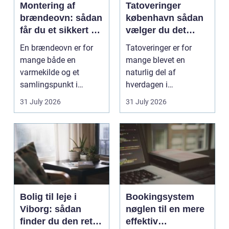
Montering af
Tatoveringer
brændeovn: sådan
københavn sådan
får du et sikkert og
vælger du det
smukt resultat
rigtige studie
En brændeovn er for
Tatoveringer er for
mange både en
mange blevet en
varmekilde og et
naturlig del af
samlingspunkt i
hverdagen i
hjemmet. Flammerne
København. Byen er
31 July 2026
31 July 2026
gi...
fyldt med dygtige...
Bolig til leje i
Bookingsystem
Viborg: sådan
nøglen til en mere
finder du den rette
effektiv