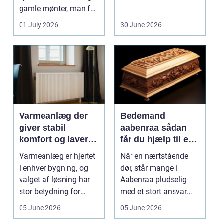
gamle mønter, man får
dem vurderet...
01 July 2026
30 June 2026
Varmeanlæg der
Bedemand
giver stabil
aabenraa sådan
komfort og lavere
får du hjælp til en
energiregning
værdig afsked
Varmeanlæg er hjertet
Når en nærtstående
i enhver bygning, og
dør, står mange i
valget af løsning har
Aabenraa pludselig
stor betydning for
med et stort ansvar
b&a...
midt i sorgen.
05 June 2026
05 June 2026
Praktiske...