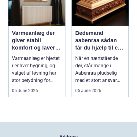
Varmeanlæg der
Bedemand
giver stabil
aabenraa sådan
komfort og lavere
får du hjælp til en
energiregning
værdig afsked
Varmeanlæg er hjertet
Når en nærtstående
i enhver bygning, og
dør, står mange i
valget af løsning har
Aabenraa pludselig
stor betydning for
med et stort ansvar
b&a...
midt i sorgen.
05 June 2026
05 June 2026
Praktiske...
Address