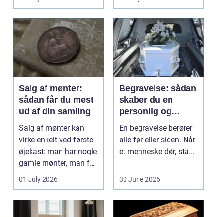
Klinikker, praksis og
beh...
Salg af mønter:
Begravelse: sådan
sådan får du mest
skaber du en
ud af din samling
personlig og
respektfuld afsked
Salg af mønter kan
En begravelse berører
virke enkelt ved første
alle før eller siden. Når
øjekast: man har nogle
et menneske dør, stå...
gamle mønter, man får
dem vurderet...
01 July 2026
30 June 2026