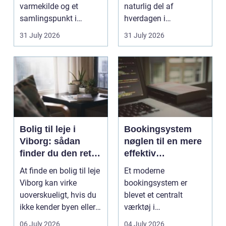
varmekilde og et
naturlig del af
samlingspunkt i
hverdagen i
hjemmet. Flammerne
København. Byen er
31 July 2026
31 July 2026
gi...
fyldt med dygtige...
Bolig til leje i
Bookingsystem
Viborg: sådan
nøglen til en mere
finder du den rette
effektiv
lejlighed
klinikhverdag
At finde en bolig til leje
Et moderne
Viborg kan virke
bookingsystem er
uoverskueligt, hvis du
blevet et centralt
ikke kender byen eller
værktøj i
det lokale...
sundhedssektoren.
06 July 2026
04 July 2026