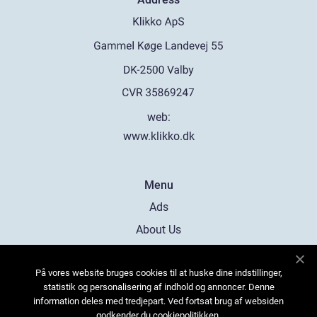
web:
www.klikko.dk
Menu
Ads
About Us
Cookies
På vores website bruges cookies til at huske dine indstillinger,
Contact
statistik og personalisering af indhold og annoncer. Denne
Sitemap
information deles med tredjepart. Ved fortsat brug af websiden
godkender du cookiepolitikken.